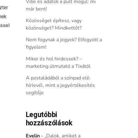
Vibe és adatok a pult mögül: mi
zter
már bent!
nek
Közösséget építesz, vagy
éssel
közönséget? Mindkettőt?
Nem fogynak a jegyek? Elfogyott a
figyelem!
Mikor és hol hirdessek? –
marketing útmutató a Tixától
A postaládából a színpad elé:
hírlevél, mint a jegyértékesítés
segítője
Legutóbbi
hozzászólások
Evelin
-
„Dalok, amiket a