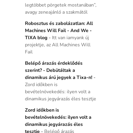
legtöbbet pörgetek mostanában”,
avagy zeneajánló a szakmától
Robosztus és zabolázatlan: All
Machines Will Fail - And We -
TIXA blog
-
Itt van iamyank új
projektje, az All Machines Will
Fail
Belépő árazás érdeklődés
szerint? - Debütáltak a
dinamikus árú jegyek a Tixa-n!
-
Zord időkben is
bevételnövekedés: ilyen volt a
dinamikus jegyárazás éles tesztje
Zord időkben is
bevételnövekedés: ilyen volt a
dinamikus jegyárazás éles
tesztje
-
Belépő árazás