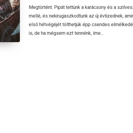
Megtörtént. Pipát tettünk a karácsony és a szilves
mellé, és nekirugaszkodtunk az új évtizednek, ami
első hétvégéjét tölthetjük épp csendes elmélked
is, de ha mégsem ezt tennénk, íme...