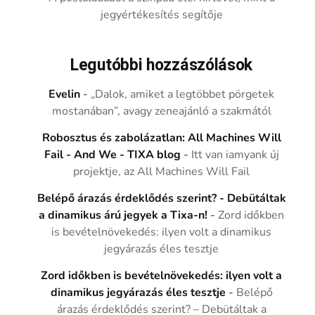
jegyértékesítés segítője
Legutóbbi hozzászólások
Evelin
-
„Dalok, amiket a legtöbbet pörgetek
mostanában”, avagy zeneajánló a szakmától
Robosztus és zabolázatlan: All Machines Will
Fail - And We - TIXA blog
-
Itt van iamyank új
projektje, az All Machines Will Fail
Belépő árazás érdeklődés szerint? - Debütáltak
a dinamikus árú jegyek a Tixa-n!
-
Zord időkben
is bevételnövekedés: ilyen volt a dinamikus
jegyárazás éles tesztje
Zord időkben is bevételnövekedés: ilyen volt a
dinamikus jegyárazás éles tesztje
-
Belépő
árazás érdeklődés szerint? – Debütáltak a