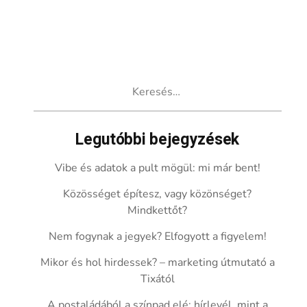
Keresés:
Legutóbbi bejegyzések
Vibe és adatok a pult mögül: mi már bent!
Közösséget építesz, vagy közönséget?
Mindkettőt?
Nem fogynak a jegyek? Elfogyott a figyelem!
Mikor és hol hirdessek? – marketing útmutató a
Tixától
A postaládából a színpad elé: hírlevél, mint a