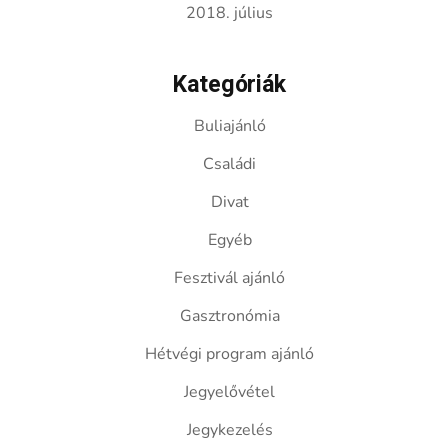
2018. július
Kategóriák
Buliajánló
Családi
Divat
Egyéb
Fesztivál ajánló
Gasztronómia
Hétvégi program ajánló
Jegyelővétel
Jegykezelés