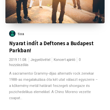
tixa
Nyarat indít a Deftones a Budapest
Parkban!
2019.11.08.
Jegyelővétel
Koncert ajánló
0
hozzászólás
A sacramentoi Grammy-díjas alternatív rock zenekar
1988-as megalakulása óta két utat választ egyszerre –
a kőkemény metál határait feszegeti shoegaze és
pszichedelikus elemekkel. A Chino Moreno vezette
csapat...