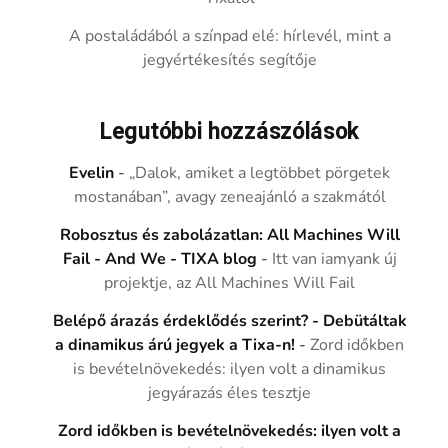
A postaládából a színpad elé: hírlevél, mint a
jegyértékesítés segítője
Legutóbbi hozzászólások
Evelin
-
„Dalok, amiket a legtöbbet pörgetek
mostanában”, avagy zeneajánló a szakmától
Robosztus és zabolázatlan: All Machines Will
Fail - And We - TIXA blog
-
Itt van iamyank új
projektje, az All Machines Will Fail
Belépő árazás érdeklődés szerint? - Debütáltak
a dinamikus árú jegyek a Tixa-n!
-
Zord időkben
is bevételnövekedés: ilyen volt a dinamikus
jegyárazás éles tesztje
Zord időkben is bevételnövekedés: ilyen volt a