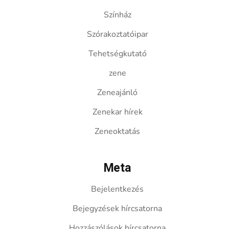
Színház
Szórakoztatóipar
Tehetségkutató
zene
Zeneajánló
Zenekar hírek
Zeneoktatás
Meta
Bejelentkezés
Bejegyzések hírcsatorna
Hozzászólások hírcsatorna