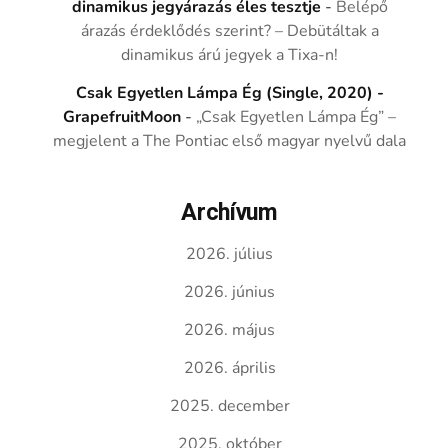
dinamikus jegyárazás éles tesztje
-
Belépő
árazás érdeklődés szerint? – Debütáltak a
dinamikus árú jegyek a Tixa-n!
Csak Egyetlen Lámpa Ég (Single, 2020) -
GrapefruitMoon
-
„Csak Egyetlen Lámpa Ég” –
megjelent a The Pontiac első magyar nyelvű dala
Archívum
2026. július
2026. június
2026. május
2026. április
2025. december
2025. október