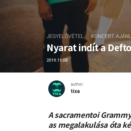
JEGYELŐVÉTEL
KONCERT AJÁN
Nyarat indít a Def
2019.11.08.
author:
tixa
Nyarat indít a Deftones a 
A sacramentoi Grammy-d
as megalakulása óta két