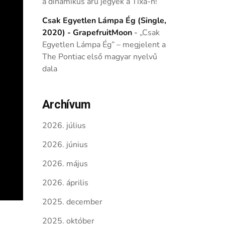
a dinamikus árú jegyek a Tixa-n!
Csak Egyetlen Lámpa Ég (Single,
2020) - GrapefruitMoon
-
„Csak
Egyetlen Lámpa Ég” – megjelent a
The Pontiac első magyar nyelvű
dala
Archívum
2026. július
2026. június
2026. május
2026. április
2025. december
2025. október