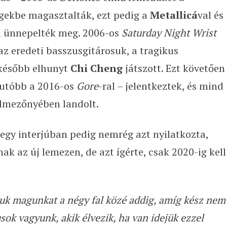
 egekbe magasztalták, ezt pedig a
Metallicá
val és
n ünnepelték meg. 2006-os
Saturday Night Wrist
az eredeti basszusgitárosuk, a tragikus
 később elhunyt
Chi Cheng
játszott. Ezt követően
utóbb a 2016-os
Gore
-ral – jelentkeztek, és mind
 élmezőnyében landolt.
egy interjúban pedig nemrég azt nyilatkozta,
k az új lemezen, de azt ígérte, csak 2020-ig kell
juk magunkat a négy fal közé addig, amíg kész nem
sok vagyunk, akik élvezik, ha van idejük ezzel