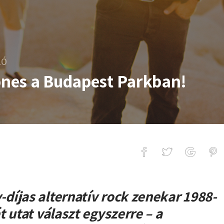
LÓ
tones a Budapest Parkban!
Budapest Parkban!
íjas alternatív rock zenekar 1988-
 utat választ egyszerre – a