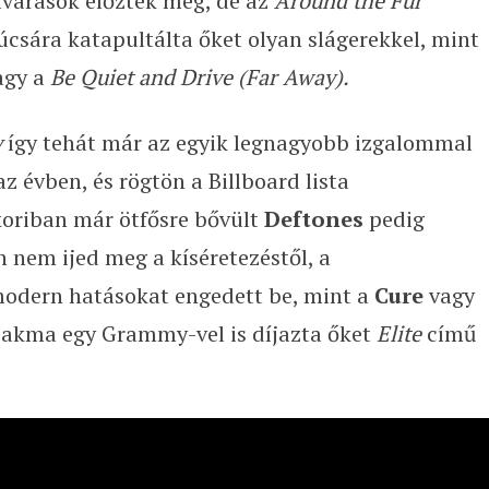
várások előzték meg, de az
Around the Fur
úcsára katapultálta őket olyan slágerekkel, mint
agy a
Be Quiet and Drive (Far Away).
y
így tehát már az egyik legnagyobb izgalommal
z évben, és rögtön a Billboard lista
oriban már ötfősre bővült
Deftones
pedig
n nem ijed meg a kíséretezéstől, a
modern hatásokat engedett be, mint a
Cure
vagy
szakma egy Grammy-vel is díjazta őket
Elite
című