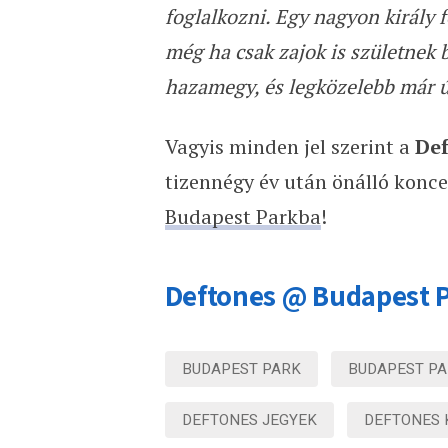
foglalkozni. Egy nagyon király 
még ha csak zajok is születnek b
hazamegy, és legközelebb már úg
Vagyis minden jel szerint a
De
tizennégy év után önálló konce
Budapest Parkba
!
Deftones @ Budapest P
BUDAPEST PARK
BUDAPEST PA
DEFTONES JEGYEK
DEFTONES 