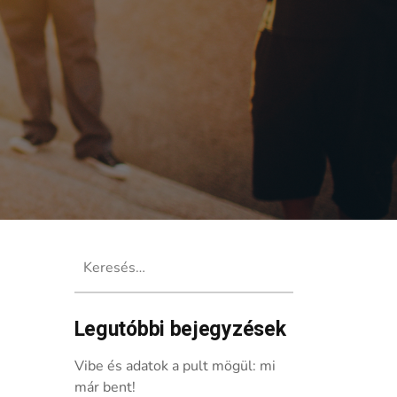
Keresés:
Legutóbbi bejegyzések
Vibe és adatok a pult mögül: mi
már bent!