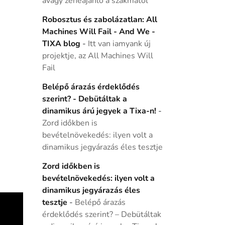
avagy zeneajánló a szakmától
Robosztus és zabolázatlan: All
Machines Will Fail - And We -
TIXA blog
-
Itt van iamyank új
projektje, az All Machines Will
Fail
Belépő árazás érdeklődés
szerint? - Debütáltak a
dinamikus árú jegyek a Tixa-n!
-
Zord időkben is
bevételnövekedés: ilyen volt a
dinamikus jegyárazás éles tesztje
Zord időkben is
bevételnövekedés: ilyen volt a
dinamikus jegyárazás éles
tesztje
-
Belépő árazás
érdeklődés szerint? – Debütáltak