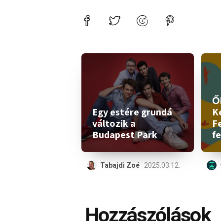
Ők
Egy estére grundá
K
változik a
Fe
Budapest Park
fe
Tabajdi Zoé
2025.03.12.
Hozzászólások