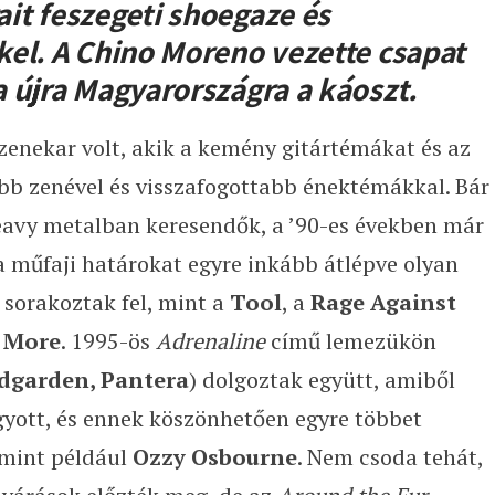
it feszegeti shoegaze és
el. A Chino Moreno vezette csapat
 újra Magyarországra a káoszt.
 zenekar volt, akik a kemény gitártémákat és az
ebb zenével és visszafogottabb énektémákkal. Bár
heavy metalban keresendők, a ’90-es években már
a műfaji határokat egyre inkább átlépve olyan
 sorakoztak fel, mint a
Tool
, a
Rage Against
 More
. 1995-ös
Adrenaline
című lemezükön
dgarden, Pantera
) dolgoztak együtt, amiből
gyott, és ennek köszönhetően egyre többet
 mint például
Ozzy Osbourne
. Nem csoda tehát,