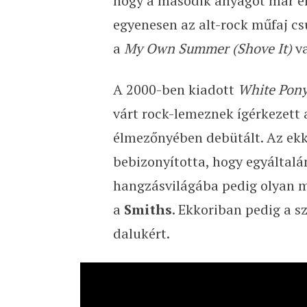
hogy a második anyagot már el
egyenesen az alt-rock műfaj cs
a
My Own Summer (Shove It)
v
A 2000-ben kiadott
White Pon
várt rock-lemeznek ígérkezett a
élmezőnyében debütált. Az ekk
bebizonyította, hogy egyáltalá
hangzásvilágába pedig olyan 
a
Smiths
. Ekkoriban pedig a 
dalukért.