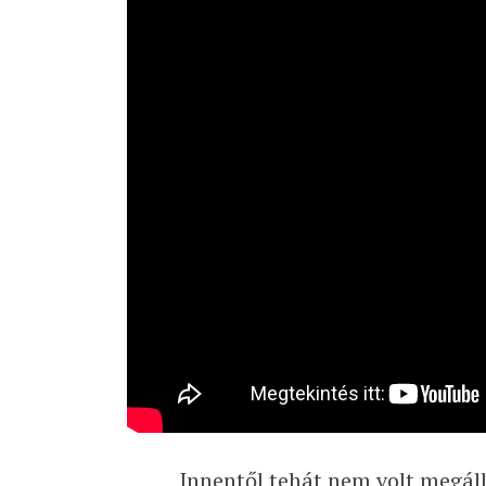
Innentől tehát nem volt megál