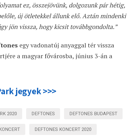
folyamat ez, összejövünk, dolgozunk pár hétig,
előle, új ötletekkel állunk elő. Aztán mindenki
y jön vissza, hogy kicsit továbbgondolta.”
ftones
egy vadonatúj anyaggal tér vissza
rtjére a magyar fővárosba, június 3-án a
ark jegyek >>>
RK 2020
DEFTONES
DEFTONES BUDAPEST
KONCERT
DEFTONES KONCERT 2020