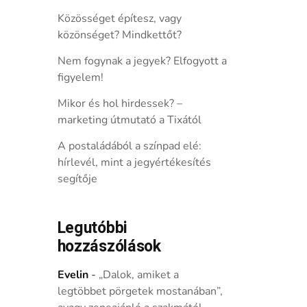
Közösséget építesz, vagy
közönséget? Mindkettőt?
Nem fogynak a jegyek? Elfogyott a
figyelem!
Mikor és hol hirdessek? –
marketing útmutató a Tixától
A postaládából a színpad elé:
hírlevél, mint a jegyértékesítés
segítője
Legutóbbi
hozzászólások
Evelin
-
„Dalok, amiket a
legtöbbet pörgetek mostanában”,