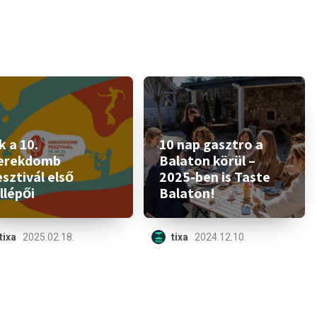
 a 10.
10 nap gasztro a
erekdomb
Balaton körül –
sztivál első
2025-ben is Taste
llépői
Balaton!
tixa
2025.02.18.
tixa
2024.12.10.