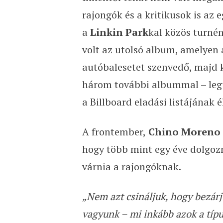
rajongók és a kritikusok is az
a
Linkin Park
kal közös turné
volt az utolsó album, amelyen 
autóbalesetet szenvedő, majd
három további albummal – leg
a Billboard eladási listájának
A frontember,
Chino Moreno
hogy több mint egy éve dolgozna
várnia a rajongóknak.
„Nem azt csináljuk, hogy bezár
vagyunk – mi inkább azok a típu