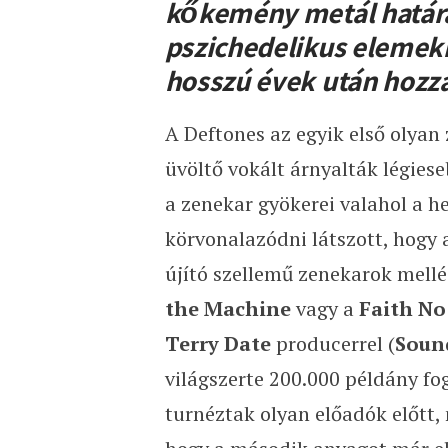
kőkemény metál határa
pszichedelikus elemekk
hosszú évek után hozza
A Deftones az egyik első olyan
üvöltő vokált árnyalták légies
a zenekar gyökerei valahol a 
körvonalazódni látszott, hogy 
újító szellemű zenekarok mellé
the Machine
vagy a
Faith No
Terry Date
producerrel (
Soun
világszerte 200.000 példány fo
turnéztak olyan előadók előtt,