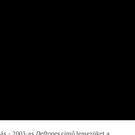
lás – 2003-as
Deftones
című lemezüket a