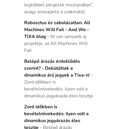
legtöbbet pörgetek mostanában”,
avagy zeneajánló a szakmától
Robosztus és zabolázatlan: All
Machines Will Fail - And We -
TIXA blog
-
Itt van iamyank új
projektje, az All Machines Will
Fail
Belépő árazás érdeklődés
szerint? - Debütáltak a
dinamikus árú jegyek a Tixa-n!
-
Zord időkben is
bevételnövekedés: ilyen volt a
dinamikus jegyárazás éles tesztje
Zord időkben is
bevételnövekedés: ilyen volt a
dinamikus jegyárazás éles
tesztje
-
Belépő árazás