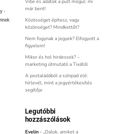
Vibe és adatok a pult mögül: mi
már bent!
y -
ennek
Közösséget építesz, vagy
közönséget? Mindkettőt?
Nem fogynak a jegyek? Elfogyott a
figyelem!
Mikor és hol hirdessek? –
marketing útmutató a Tixától
A postaládából a színpad elé:
hírlevél, mint a jegyértékesítés
segítője
Legutóbbi
hozzászólások
Evelin
-
„Dalok, amiket a