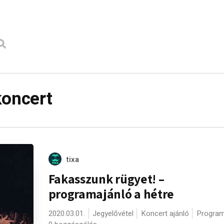
koncert
tixa
Fakasszunk rügyet! –
programajánló a hétre
2020.03.01.
Jegyelővétel
Koncert ajánló
Program