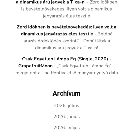
a dinamikus árú jegyek a Tixa-n!
-
Zord időkben
is bevételnövekedés: ilyen volt a dinamikus
jegyárazás éles tesztje
Zord időkben is bevételnövekedés: ilyen volt a
dinamikus jegyárazás éles tesztje
-
Belépő
árazás érdeklődés szerint? – Debütáltak a
dinamikus árú jegyek a Tixa-n!
Csak Egyetlen Lámpa Ég (Single, 2020) -
GrapefruitMoon
-
„Csak Egyetlen Lámpa Ég” –
megjelent a The Pontiac első magyar nyelvű dala
Archívum
2026. július
2026. június
2026. május