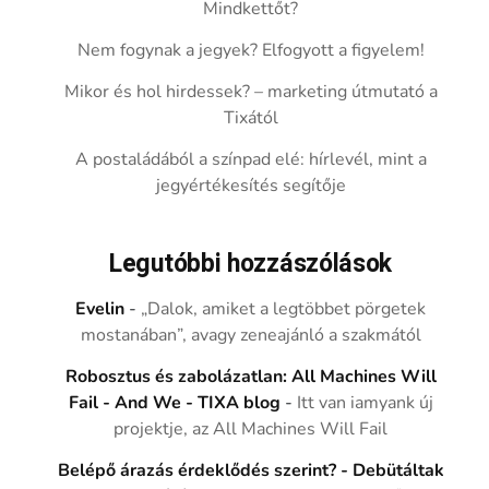
Mindkettőt?
Nem fogynak a jegyek? Elfogyott a figyelem!
Mikor és hol hirdessek? – marketing útmutató a
Tixától
A postaládából a színpad elé: hírlevél, mint a
jegyértékesítés segítője
Legutóbbi hozzászólások
Evelin
-
„Dalok, amiket a legtöbbet pörgetek
mostanában”, avagy zeneajánló a szakmától
Robosztus és zabolázatlan: All Machines Will
Fail - And We - TIXA blog
-
Itt van iamyank új
projektje, az All Machines Will Fail
Belépő árazás érdeklődés szerint? - Debütáltak