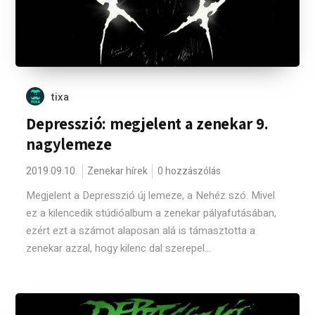
tixa
Depresszió: megjelent a zenekar 9.
nagylemeze
2019.09.10.
Zenekar hírek
0 hozzászólás
Megjelent a Depresszió új lemeze, a Nehéz szó. Mivel
ez a kilencedik stúdióalbum a zenekar pályafutásában,
ezért ezt a számot alaposan alá is támasztotta a
zenekar azzal, hogy kilenc dal szerepel...