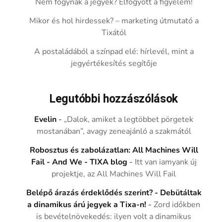
Nem fogynak a jegyek? Elfogyott a figyelem!
Mikor és hol hirdessek? – marketing útmutató a
Tixától
A postaládából a színpad elé: hírlevél, mint a
jegyértékesítés segítője
Legutóbbi hozzászólások
Evelin
-
„Dalok, amiket a legtöbbet pörgetek
mostanában”, avagy zeneajánló a szakmától
Robosztus és zabolázatlan: All Machines Will
Fail - And We - TIXA blog
-
Itt van iamyank új
projektje, az All Machines Will Fail
Belépő árazás érdeklődés szerint? - Debütáltak
a dinamikus árú jegyek a Tixa-n!
-
Zord időkben
is bevételnövekedés: ilyen volt a dinamikus