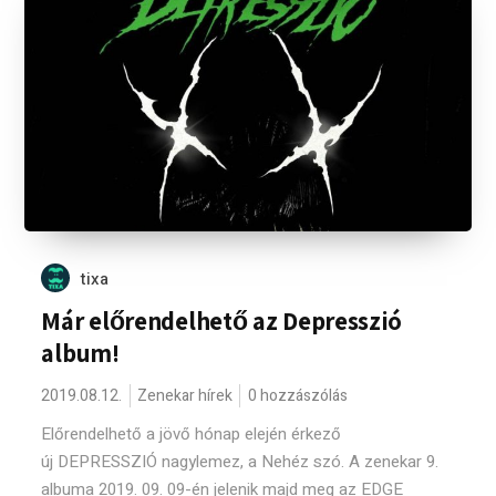
tixa
Már előrendelhető az Depresszió
album!
2019.08.12.
Zenekar hírek
0 hozzászólás
Előrendelhető a jövő hónap elején érkező
új DEPRESSZIÓ nagylemez, a Nehéz szó. A zenekar 9.
albuma 2019. 09. 09-én jelenik majd meg az EDGE