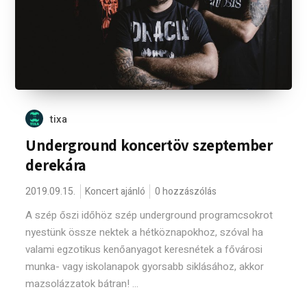
tixa
Underground koncertöv szeptember
derekára
2019.09.15.
Koncert ajánló
0 hozzászólás
A szép őszi időhöz szép underground programcsokrot
nyestünk össze nektek a hétköznapokhoz, szóval ha
valami egzotikus kenőanyagot keresnétek a fővárosi
munka- vagy iskolanapok gyorsabb siklásához, akkor
mazsolázzatok bátran! ...