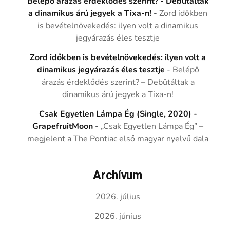
Belépő árazás érdeklődés szerint? - Debütáltak
a dinamikus árú jegyek a Tixa-n!
-
Zord időkben
is bevételnövekedés: ilyen volt a dinamikus
jegyárazás éles tesztje
Zord időkben is bevételnövekedés: ilyen volt a
dinamikus jegyárazás éles tesztje
-
Belépő
árazás érdeklődés szerint? – Debütáltak a
dinamikus árú jegyek a Tixa-n!
Csak Egyetlen Lámpa Ég (Single, 2020) -
GrapefruitMoon
-
„Csak Egyetlen Lámpa Ég” –
megjelent a The Pontiac első magyar nyelvű dala
Archívum
2026. július
2026. június