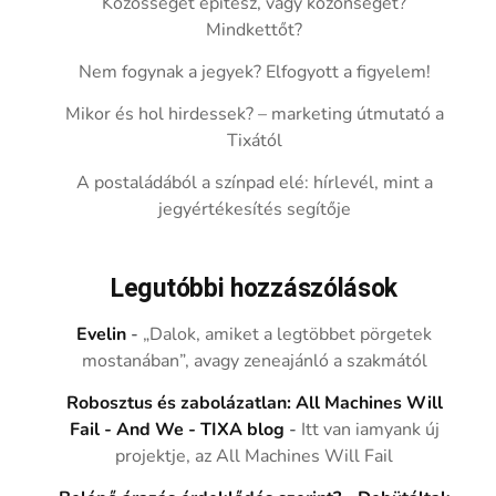
Közösséget építesz, vagy közönséget?
Mindkettőt?
Nem fogynak a jegyek? Elfogyott a figyelem!
Mikor és hol hirdessek? – marketing útmutató a
Tixától
A postaládából a színpad elé: hírlevél, mint a
jegyértékesítés segítője
Legutóbbi hozzászólások
Evelin
-
„Dalok, amiket a legtöbbet pörgetek
mostanában”, avagy zeneajánló a szakmától
Robosztus és zabolázatlan: All Machines Will
Fail - And We - TIXA blog
-
Itt van iamyank új
projektje, az All Machines Will Fail