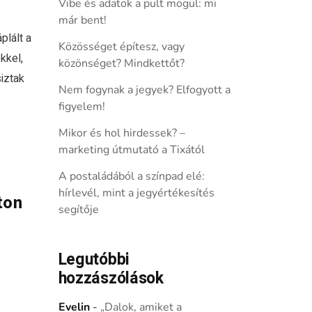
Vibe és adatok a pult mögül: mi
már bent!
plált a
Közösséget építesz, vagy
kkel,
közönséget? Mindkettőt?
siztak
Nem fogynak a jegyek? Elfogyott a
figyelem!
Mikor és hol hirdessek? –
marketing útmutató a Tixától
A postaládából a színpad elé:
hírlevél, mint a jegyértékesítés
ton
segítője
Legutóbbi
hozzászólások
Evelin
-
„Dalok, amiket a