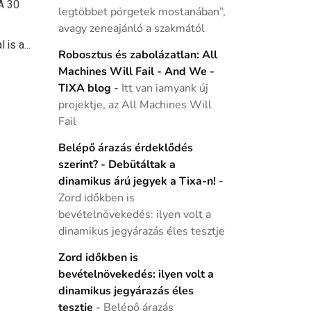
A 30
legtöbbet pörgetek mostanában”,
–
avagy zeneajánló a szakmától
is a...
Robosztus és zabolázatlan: All
Machines Will Fail - And We -
TIXA blog
-
Itt van iamyank új
projektje, az All Machines Will
Fail
Belépő árazás érdeklődés
szerint? - Debütáltak a
dinamikus árú jegyek a Tixa-n!
-
Zord időkben is
bevételnövekedés: ilyen volt a
dinamikus jegyárazás éles tesztje
Zord időkben is
bevételnövekedés: ilyen volt a
dinamikus jegyárazás éles
tesztje
-
Belépő árazás