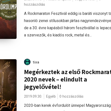
hozzászólás
A Rockmaraton Fesztivál eddig is baráti viszonyt tá
hasonló zenei stílusokban jártas nagyrendezvénye
de a 30. évre kapásból három fesztivállal is lepac
a szervezők, és kiadós rock, metal és...
tixa
Megérkeztek az első Rockmara
2020 nevek – elindult a
jegyelővétel!
2019.09.30.
Egyéb
0 hozzászólás
2020-ban kerek évfordulót ünnepel Magyarország