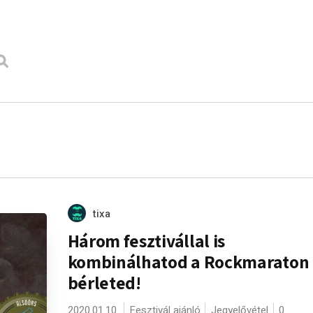
tixa
Három fesztivállal is
kombinálhatod a Rockmaraton
bérleted!
2020.01.10.
Fesztivál ajánló
Jegyelővétel
0