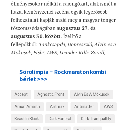
élménycsokor nélkül a rajongókat, akik ismét a
hazai keményzenei szcéna egyik legerősebb
felhozatalát kapják majd meg a magyar tenger
tőszomszédságában a
ugusztus 27. és
augusztus 30. között.
Ízelítő a
fellépőkből:
Tankcsapda, Depresszió, Alvin és a
Mókusok, Fish!, AWS, Leander Kills, Zorall, …
Sörolimpia + Rockmaraton kombi
bérlet >>>
Accept
Agnostic Front
Alvin És A Mókusok
Amon Amarth
Anthrax
Antimatter
AWS
Beast In Black
Dark Funeral
Dark Tranquallity