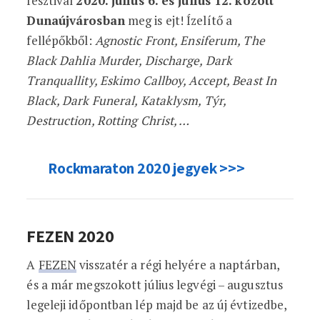
fesztivál
2020. július 6. és július 12. között
Dunaújvárosban
meg is ejt! Ízelítő a
fellépőkből:
Agnostic Front, Ensiferum, The
Black Dahlia Murder, Discharge, Dark
Tranquallity, Eskimo Callboy, Accept, Beast In
Black, Dark Funeral, Kataklysm, Týr,
Destruction, Rotting Christ, …
Rockmaraton 2020 jegyek >>>
FEZEN 2020
A
FEZEN
visszatér a régi helyére a naptárban,
és a már megszokott július legvégi – augusztus
legeleji időpontban lép majd be az új évtizedbe,