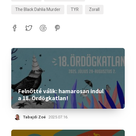
The Black Dahlia Murder
TYR
Zorall
Felnőtté válik: hamarosan indul
a 18. Ördögkatlan!
Tabajdi Zoé
2025.07.16.