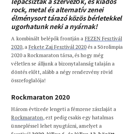
lepacsiztak a szervezők, és kiadós
rock, metal és alternatív zenei
élménysort tárazó közös bérletekkel
ugorhatunk neki a nyárnak!
A kombinált belépők frontján a
FEZEN Fesztivál
2020
, a
Fekete Zaj Fesztivál 2020
és a Sörolimpia
2020 a Rockmaraton társa, és hogy még
véletlen se álljunk a bizonytalanság talaján a
döntés előtt, alább a négy rendezvény rövid
összefoglalója!
Rockmaraton 2020
Három évtizede lengeti a fémzene zászlaját a
Rockmaraton
, ezt pedig csakis egy hatalmas
ünnepléssel lehet nyugtázni, amelyet a