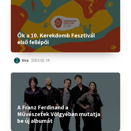
Ők a 10. Kerekdomb Fesztivál
első fellépői
tixa
2025.02.18.
A Franz Ferdinand a
Művészetek Völgyében mutatja
be új albumát