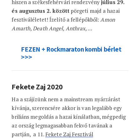
hiszen a székesfehérvári rendezvény
július 29.
és augusztus 2. között
pörgeti majd a hazai
fesztiváléletet! Ízelítő a fellépőkből:
Amon
Amarth, Death Angel, Anthrax, …
FEZEN + Rockmaraton kombi bérlet
>>>
Fekete Zaj 2020
Ha a szájízünk nem a mainstream nyárzárást
kívánja, szerencsére akkor is van legalább egy
briliáns megoldás a hazai kínálatban, mégpedig
az ország legmagasabban fekvő tavának a
partján, a 11.
Fekete Zaj Fesztivál