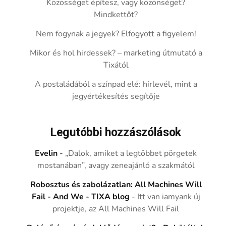
Közösséget építesz, vagy közönséget?
Mindkettőt?
Nem fogynak a jegyek? Elfogyott a figyelem!
Mikor és hol hirdessek? – marketing útmutató a
Tixától
A postaládából a színpad elé: hírlevél, mint a
jegyértékesítés segítője
Legutóbbi hozzászólások
Evelin
-
„Dalok, amiket a legtöbbet pörgetek
mostanában”, avagy zeneajánló a szakmától
Robosztus és zabolázatlan: All Machines Will
Fail - And We - TIXA blog
-
Itt van iamyank új
projektje, az All Machines Will Fail