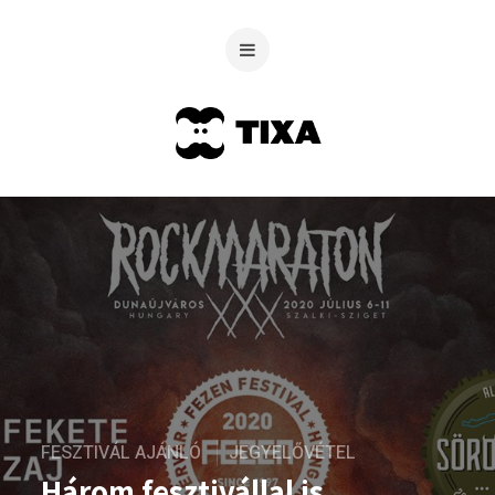
FESZTIVÁL AJÁNLÓ
JEGYELŐVÉTEL
Három fesztivállal is