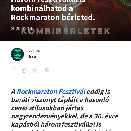
kombinálhatod a
Rockmaraton bérleted!
2020.01.10.
author:
tixa
Három fesztivállal is kombinálhatod a
A
Rockmaraton Fesztivál
eddig is
baráti viszonyt táplált a hasonló
zenei stílusokban jártas
nagyrendezvényekkel, de a 30. évre
kapásból három fesztivállal is