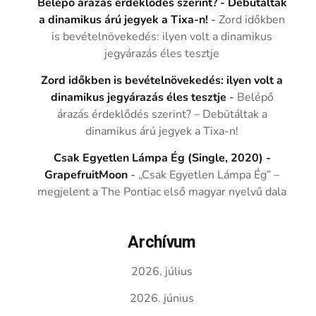
Belépő árazás érdeklődés szerint? - Debütáltak
a dinamikus árú jegyek a Tixa-n!
-
Zord időkben
is bevételnövekedés: ilyen volt a dinamikus
jegyárazás éles tesztje
Zord időkben is bevételnövekedés: ilyen volt a
dinamikus jegyárazás éles tesztje
-
Belépő
árazás érdeklődés szerint? – Debütáltak a
dinamikus árú jegyek a Tixa-n!
Csak Egyetlen Lámpa Ég (Single, 2020) -
GrapefruitMoon
-
„Csak Egyetlen Lámpa Ég” –
megjelent a The Pontiac első magyar nyelvű dala
Archívum
2026. július
2026. június