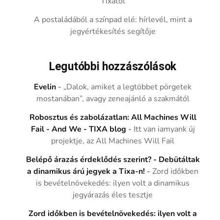
Tixától
A postaládából a színpad elé: hírlevél, mint a
jegyértékesítés segítője
Legutóbbi hozzászólások
Evelin
-
„Dalok, amiket a legtöbbet pörgetek
mostanában”, avagy zeneajánló a szakmától
Robosztus és zabolázatlan: All Machines Will
Fail - And We - TIXA blog
-
Itt van iamyank új
projektje, az All Machines Will Fail
Belépő árazás érdeklődés szerint? - Debütáltak
a dinamikus árú jegyek a Tixa-n!
-
Zord időkben
is bevételnövekedés: ilyen volt a dinamikus
jegyárazás éles tesztje
Zord időkben is bevételnövekedés: ilyen volt a