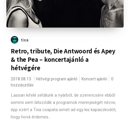
tixa
Retro, tribute, Die Antwoord és Apey
& the Pea – koncertajánló a
hétvégére
2018.08.13.
Hétvégi program ajánló
Koncert ajánló
0
hozzászólás
Lassan kifelé sétálunk a nyárból, de szerencsére ebből
semmi sem látszódik a programok mennyiségét nézve,
épp ezért a Tixa csapata ismét ad egy kis kapaszkodót,
hogy hová érdemes...