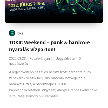
tixa
TOXIC Weekend – punk & hardcore
nyaralás vízparton!
2022.03.23.
Fesztivál ajánló
Jegyelővétel
0
hozzászólás
A legkedveltebb hazai és nemzetközi hardcore punk
zenekarok veszik be július második hétvégéjén a
baranyai Orfűt, a háromnapos TOXIC
Weekend keretében. Vigyázat, ahogy a rendezvény neve
is mutatja, komoly buli várható!...