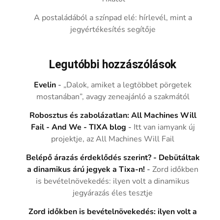
A postaládából a színpad elé: hírlevél, mint a
jegyértékesítés segítője
Legutóbbi hozzászólások
Evelin
-
„Dalok, amiket a legtöbbet pörgetek
mostanában”, avagy zeneajánló a szakmától
Robosztus és zabolázatlan: All Machines Will
Fail - And We - TIXA blog
-
Itt van iamyank új
projektje, az All Machines Will Fail
Belépő árazás érdeklődés szerint? - Debütáltak
a dinamikus árú jegyek a Tixa-n!
-
Zord időkben
is bevételnövekedés: ilyen volt a dinamikus
jegyárazás éles tesztje
Zord időkben is bevételnövekedés: ilyen volt a