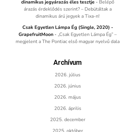
dinamikus jegyárazás éles tesztje
-
Belépő
árazás érdeklődés szerint? – Debütáltak a
dinamikus árú jegyek a Tixa-n!
Csak Egyetlen Lámpa Ég (Single, 2020) -
GrapefruitMoon
-
„Csak Egyetlen Lámpa Ég” –
megjelent a The Pontiac első magyar nyelvű dala
Archívum
2026. július
2026. június
2026. május
2026. április
2025. december
2025. október