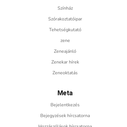
Színház
Szórakoztatóipar
Tehetségkutató
zene
Zeneajánló
Zenekar hírek
Zeneoktatás
Meta
Bejelentkezés
Bejegyzések hírcsatorna
Hozzászólások hírcsatorna