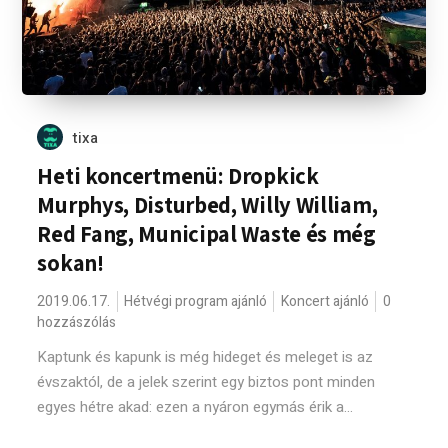
tixa
Heti koncertmenü: Dropkick
Murphys, Disturbed, Willy William,
Red Fang, Municipal Waste és még
sokan!
2019.06.17.
Hétvégi program ajánló
Koncert ajánló
0
hozzászólás
Kaptunk és kapunk is még hideget és meleget is az
évszaktól, de a jelek szerint egy biztos pont minden
egyes hétre akad: ezen a nyáron egymás érik a...