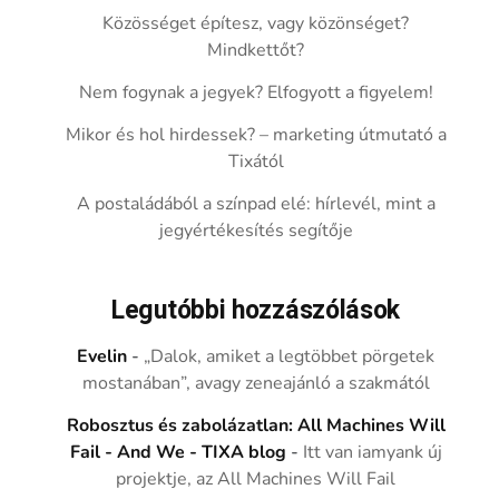
Közösséget építesz, vagy közönséget?
Mindkettőt?
Nem fogynak a jegyek? Elfogyott a figyelem!
Mikor és hol hirdessek? – marketing útmutató a
Tixától
A postaládából a színpad elé: hírlevél, mint a
jegyértékesítés segítője
Legutóbbi hozzászólások
Evelin
-
„Dalok, amiket a legtöbbet pörgetek
mostanában”, avagy zeneajánló a szakmától
Robosztus és zabolázatlan: All Machines Will
Fail - And We - TIXA blog
-
Itt van iamyank új
projektje, az All Machines Will Fail