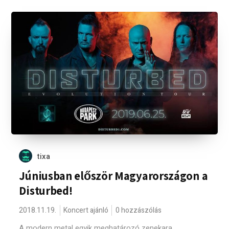
tixa
Júniusban először Magyarországon a
Disturbed!
2018.11.19.
Koncert ajánló
0 hozzászólás
A modern metal egyik meghatározó zenekara,