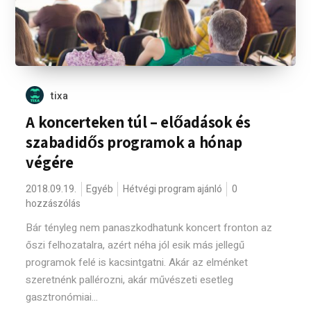
tixa
A koncerteken túl – előadások és
szabadidős programok a hónap
végére
2018.09.19.
Egyéb
Hétvégi program ajánló
0
hozzászólás
Bár tényleg nem panaszkodhatunk koncert fronton az
őszi felhozatalra, azért néha jól esik más jellegű
programok felé is kacsintgatni. Akár az elménket
szeretnénk pallérozni, akár művészeti esetleg
gasztronómiai...