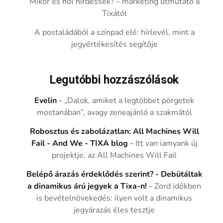
Mikor és hol hirdessek? – marketing útmutató a
Tixától
A postaládából a színpad elé: hírlevél, mint a
jegyértékesítés segítője
Legutóbbi hozzászólások
Evelin
-
„Dalok, amiket a legtöbbet pörgetek
mostanában”, avagy zeneajánló a szakmától
Robosztus és zabolázatlan: All Machines Will
Fail - And We - TIXA blog
-
Itt van iamyank új
projektje, az All Machines Will Fail
Belépő árazás érdeklődés szerint? - Debütáltak
a dinamikus árú jegyek a Tixa-n!
-
Zord időkben
is bevételnövekedés: ilyen volt a dinamikus
jegyárazás éles tesztje