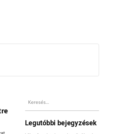
Keresés:
tre
Legutóbbi bejegyzések
cat