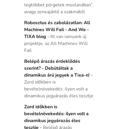
legtöbbet pörgetek mostanában”,
avagy zeneajánló a szakmától
Robosztus és zabolázatlan: All
Machines Will Fail - And We -
TIXA blog
-
Itt van iamyank új
projektje, az All Machines Will
Fail
Belépő árazás érdeklődés
szerint? - Debütáltak a
dinamikus árú jegyek a Tixa-n!
-
Zord időkben is
bevételnövekedés: ilyen volt a
dinamikus jegyárazás éles tesztje
Zord időkben is
bevételnövekedés: ilyen volt a
dinamikus jegyárazás éles
tesztje
-
Belépő árazás