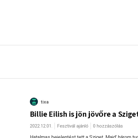
tixa
Billie Eilish is jön jövőre a Szige
2022.12.01.
Fesztivál ajánló
0 hozzászólás
Hatalmas bejelentést tett a Sziget. Majd’ három tu