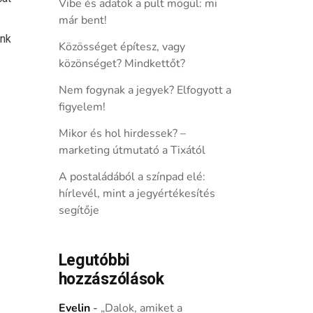
Vibe és adatok a pult mögül: mi
már bent!
unk
Közösséget építesz, vagy
közönséget? Mindkettőt?
Nem fogynak a jegyek? Elfogyott a
figyelem!
Mikor és hol hirdessek? –
marketing útmutató a Tixától
A postaládából a színpad elé:
hírlevél, mint a jegyértékesítés
segítője
Legutóbbi
hozzászólások
Evelin
-
„Dalok, amiket a