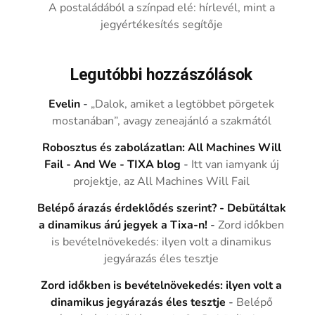
A postaládából a színpad elé: hírlevél, mint a
jegyértékesítés segítője
Legutóbbi hozzászólások
Evelin
-
„Dalok, amiket a legtöbbet pörgetek
mostanában”, avagy zeneajánló a szakmától
Robosztus és zabolázatlan: All Machines Will
Fail - And We - TIXA blog
-
Itt van iamyank új
projektje, az All Machines Will Fail
Belépő árazás érdeklődés szerint? - Debütáltak
a dinamikus árú jegyek a Tixa-n!
-
Zord időkben
is bevételnövekedés: ilyen volt a dinamikus
jegyárazás éles tesztje
Zord időkben is bevételnövekedés: ilyen volt a
dinamikus jegyárazás éles tesztje
-
Belépő