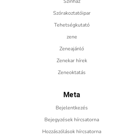
Színház
Szórakoztatóipar
Tehetségkutató
zene
Zeneajánló
Zenekar hírek
Zeneoktatás
Meta
Bejelentkezés
Bejegyzések hírcsatorna
Hozzászólások hírcsatorna