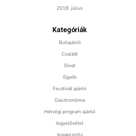
2018. július
Kategóriák
Buliajánló
Családi
Divat
Egyéb
Fesztivál ajánló
Gasztronómia
Hétvégi program ajánló
Jegyelővétel
Jegykezelés