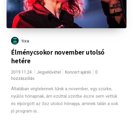
tixa
Élménycsokor november utolsó
hetére
2019.11.24.
Jegyelővétel
Koncert ajánló
0
hozzászólás
Általában végtelennek tűnik a november, egy szürke,
nyúlós hónapnak, ám ezúttal szintbe észre sem vettük
és elpörgött az ősz utolsó hónapja, aminek talán a sok
jó program is...