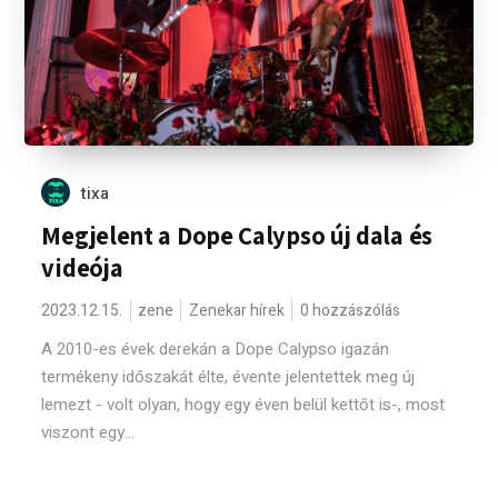
tixa
Megjelent a Dope Calypso új dala és
videója
2023.12.15.
zene
Zenekar hírek
0 hozzászólás
A 2010-es évek derekán a Dope Calypso igazán
termékeny időszakát élte, évente jelentettek meg új
lemezt - volt olyan, hogy egy éven belül kettőt is-, most
viszont egy...