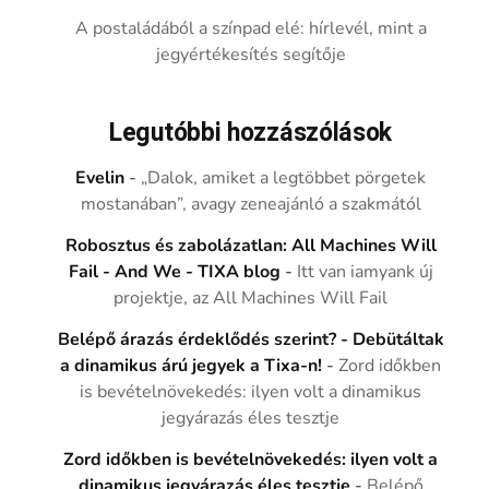
A postaládából a színpad elé: hírlevél, mint a
jegyértékesítés segítője
Legutóbbi hozzászólások
Evelin
-
„Dalok, amiket a legtöbbet pörgetek
mostanában”, avagy zeneajánló a szakmától
Robosztus és zabolázatlan: All Machines Will
Fail - And We - TIXA blog
-
Itt van iamyank új
projektje, az All Machines Will Fail
Belépő árazás érdeklődés szerint? - Debütáltak
a dinamikus árú jegyek a Tixa-n!
-
Zord időkben
is bevételnövekedés: ilyen volt a dinamikus
jegyárazás éles tesztje
Zord időkben is bevételnövekedés: ilyen volt a
dinamikus jegyárazás éles tesztje
-
Belépő