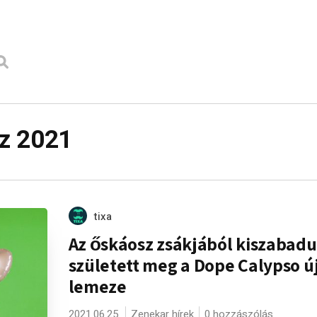
z 2021
tixa
Az őskáosz zsákjából kiszabadu
született meg a Dope Calypso ú
lemeze
2021.06.25.
Zenekar hírek
0 hozzászólás