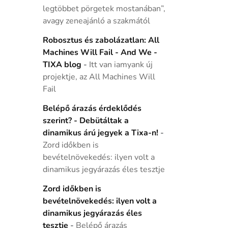
legtöbbet pörgetek mostanában”,
avagy zeneajánló a szakmától
Robosztus és zabolázatlan: All
Machines Will Fail - And We -
TIXA blog
-
Itt van iamyank új
projektje, az All Machines Will
Fail
Belépő árazás érdeklődés
szerint? - Debütáltak a
dinamikus árú jegyek a Tixa-n!
-
Zord időkben is
bevételnövekedés: ilyen volt a
dinamikus jegyárazás éles tesztje
Zord időkben is
bevételnövekedés: ilyen volt a
dinamikus jegyárazás éles
tesztje
-
Belépő árazás