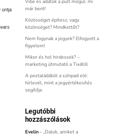
Vibe és adatok a pult mögül: mi
már bent!
 ontja
Közösséget építesz, vagy
Tears
közönséget? Mindkettőt?
Nem fogynak a jegyek? Elfogyott a
figyelem!
Mikor és hol hirdessek? –
marketing útmutató a Tixától
A postaládából a színpad elé:
hírlevél, mint a jegyértékesítés
segítője
Legutóbbi
hozzászólások
Evelin
-
„Dalok, amiket a