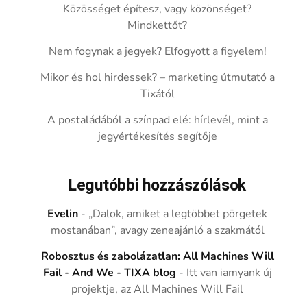
Közösséget építesz, vagy közönséget?
Mindkettőt?
Nem fogynak a jegyek? Elfogyott a figyelem!
Mikor és hol hirdessek? – marketing útmutató a
Tixától
A postaládából a színpad elé: hírlevél, mint a
jegyértékesítés segítője
Legutóbbi hozzászólások
Evelin
-
„Dalok, amiket a legtöbbet pörgetek
mostanában”, avagy zeneajánló a szakmától
Robosztus és zabolázatlan: All Machines Will
Fail - And We - TIXA blog
-
Itt van iamyank új
projektje, az All Machines Will Fail