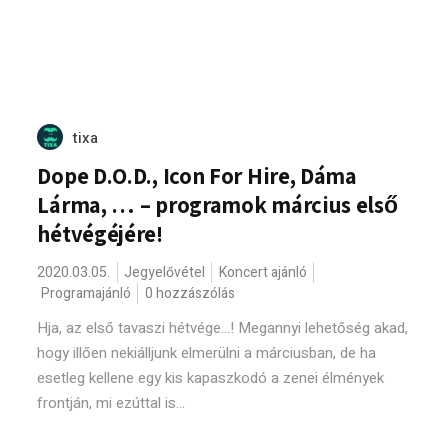
tixa
Dope D.O.D., Icon For Hire, Dáma
Lárma, … – programok március első
hétvégéjére!
2020.03.05.
Jegyelővétel
Koncert ajánló
Programajánló
0 hozzászólás
Hja, az első tavaszi hétvége...! Megannyi lehetőség akad,
hogy illően nekiálljunk elmerülni a márciusban, de ha
esetleg kellene egy kis kapaszkodó a zenei élmények
frontján, mi ezúttal is...