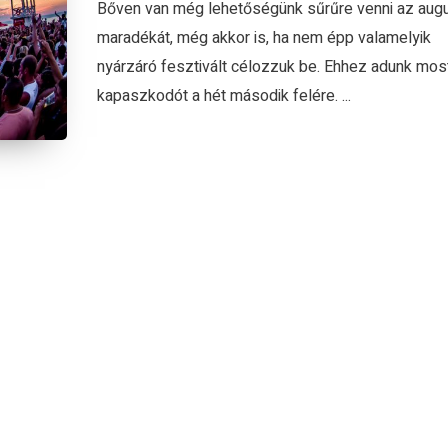
Bőven van még lehetőségünk sűrűre venni az aug
maradékát, még akkor is, ha nem épp valamelyik
nyárzáró fesztivált célozzuk be. Ehhez adunk mos
kapaszkodót a hét második felére. ...