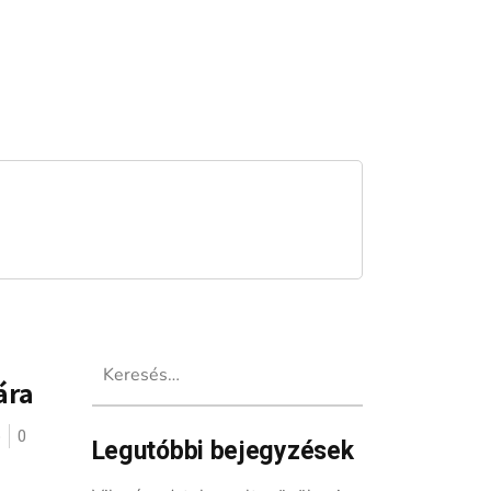
Keresés:
ára
ó
0
Legutóbbi bejegyzések