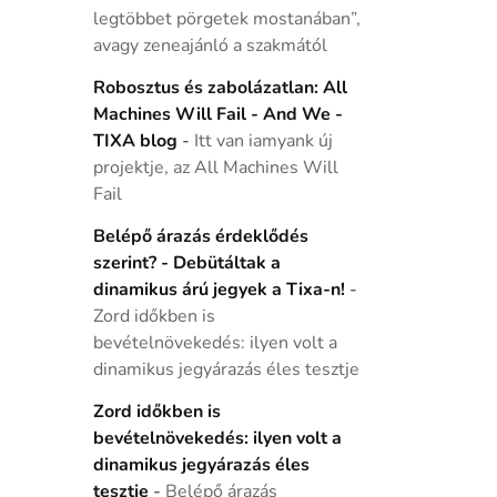
legtöbbet pörgetek mostanában”,
avagy zeneajánló a szakmától
Robosztus és zabolázatlan: All
Machines Will Fail - And We -
TIXA blog
-
Itt van iamyank új
projektje, az All Machines Will
Fail
Belépő árazás érdeklődés
szerint? - Debütáltak a
dinamikus árú jegyek a Tixa-n!
-
Zord időkben is
bevételnövekedés: ilyen volt a
dinamikus jegyárazás éles tesztje
Zord időkben is
bevételnövekedés: ilyen volt a
dinamikus jegyárazás éles
tesztje
-
Belépő árazás