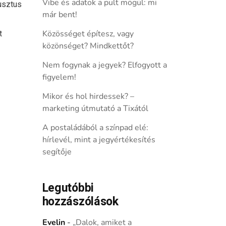
Vibe és adatok a pult mögül: mi
usztus
már bent!
t
Közösséget építesz, vagy
közönséget? Mindkettőt?
Nem fogynak a jegyek? Elfogyott a
figyelem!
Mikor és hol hirdessek? –
marketing útmutató a Tixától
A postaládából a színpad elé:
hírlevél, mint a jegyértékesítés
segítője
Legutóbbi
hozzászólások
Evelin
-
„Dalok, amiket a