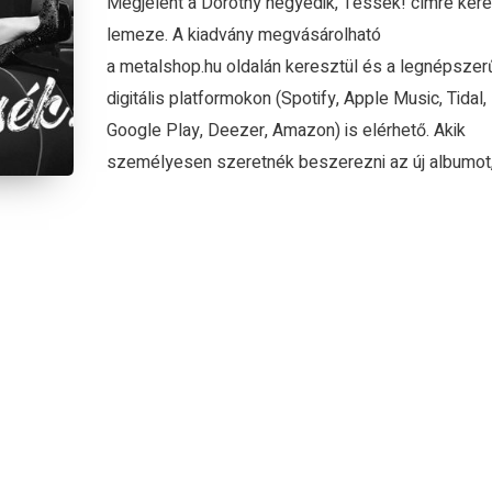
Megjelent a Dorothy negyedik, Tessék! címre kere
lemeze. A kiadvány megvásárolható
a metalshop.hu oldalán keresztül és a legnépsze
digitális platformokon (Spotify, Apple Music, Tidal,
Google Play, Deezer, Amazon) is elérhető. Akik
személyesen szeretnék beszerezni az új albumot,.