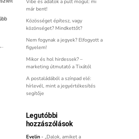
sztelt
Vibe és adatok a pult mögül: mi
már bent!
rűbb
Közösséget építesz, vagy
közönséget? Mindkettőt?
Nem fogynak a jegyek? Elfogyott a
..
figyelem!
Mikor és hol hirdessek? –
marketing útmutató a Tixától
A postaládából a színpad elé:
hírlevél, mint a jegyértékesítés
segítője
Legutóbbi
hozzászólások
Evelin
-
„Dalok, amiket a