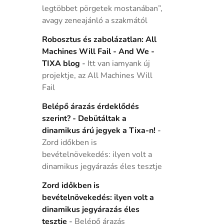
legtöbbet pörgetek mostanában”,
avagy zeneajánló a szakmától
Robosztus és zabolázatlan: All
Machines Will Fail - And We -
TIXA blog
-
Itt van iamyank új
projektje, az All Machines Will
Fail
Belépő árazás érdeklődés
szerint? - Debütáltak a
dinamikus árú jegyek a Tixa-n!
-
Zord időkben is
bevételnövekedés: ilyen volt a
dinamikus jegyárazás éles tesztje
Zord időkben is
bevételnövekedés: ilyen volt a
dinamikus jegyárazás éles
tesztje
-
Belépő árazás