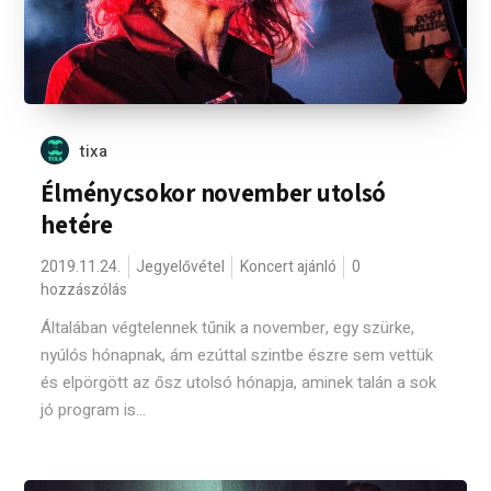
tixa
Élménycsokor november utolsó
hetére
2019.11.24.
Jegyelővétel
Koncert ajánló
0
hozzászólás
Általában végtelennek tűnik a november, egy szürke,
nyúlós hónapnak, ám ezúttal szintbe észre sem vettük
és elpörgött az ősz utolsó hónapja, aminek talán a sok
jó program is...