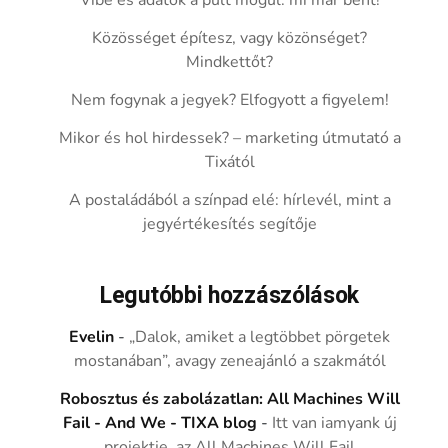
Vibe és adatok a pult mögül: mi már bent!
Közösséget építesz, vagy közönséget?
Mindkettőt?
Nem fogynak a jegyek? Elfogyott a figyelem!
Mikor és hol hirdessek? – marketing útmutató a
Tixától
A postaládából a színpad elé: hírlevél, mint a
jegyértékesítés segítője
Legutóbbi hozzászólások
Evelin
-
„Dalok, amiket a legtöbbet pörgetek
mostanában”, avagy zeneajánló a szakmától
Robosztus és zabolázatlan: All Machines Will
Fail - And We - TIXA blog
-
Itt van iamyank új
projektje, az All Machines Will Fail