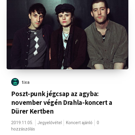
tixa
Poszt-punk jégcsap az agyba:
november végén Drahla-koncert a
Dürer Kertben
2019.11.05.
Jegyelővétel
Koncert ajánló
0
hozzászólás