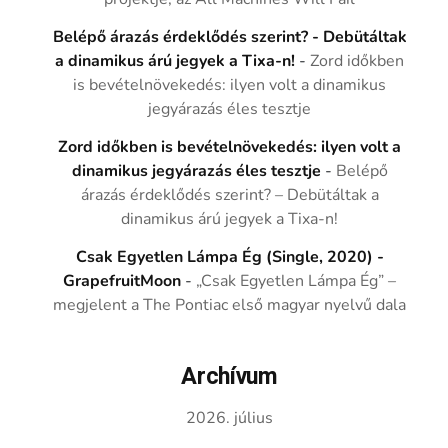
Belépő árazás érdeklődés szerint? - Debütáltak
a dinamikus árú jegyek a Tixa-n!
-
Zord időkben
is bevételnövekedés: ilyen volt a dinamikus
jegyárazás éles tesztje
Zord időkben is bevételnövekedés: ilyen volt a
dinamikus jegyárazás éles tesztje
-
Belépő
árazás érdeklődés szerint? – Debütáltak a
dinamikus árú jegyek a Tixa-n!
Csak Egyetlen Lámpa Ég (Single, 2020) -
GrapefruitMoon
-
„Csak Egyetlen Lámpa Ég” –
megjelent a The Pontiac első magyar nyelvű dala
Archívum
2026. július