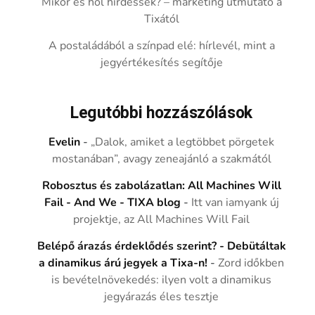
Mikor és hol hirdessek? – marketing útmutató a
Tixától
A postaládából a színpad elé: hírlevél, mint a
jegyértékesítés segítője
Legutóbbi hozzászólások
Evelin
-
„Dalok, amiket a legtöbbet pörgetek
mostanában”, avagy zeneajánló a szakmától
Robosztus és zabolázatlan: All Machines Will
Fail - And We - TIXA blog
-
Itt van iamyank új
projektje, az All Machines Will Fail
Belépő árazás érdeklődés szerint? - Debütáltak
a dinamikus árú jegyek a Tixa-n!
-
Zord időkben
is bevételnövekedés: ilyen volt a dinamikus
jegyárazás éles tesztje