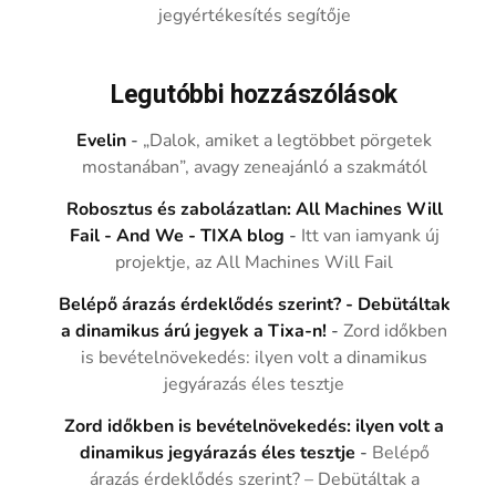
jegyértékesítés segítője
Legutóbbi hozzászólások
Evelin
-
„Dalok, amiket a legtöbbet pörgetek
mostanában”, avagy zeneajánló a szakmától
Robosztus és zabolázatlan: All Machines Will
Fail - And We - TIXA blog
-
Itt van iamyank új
projektje, az All Machines Will Fail
Belépő árazás érdeklődés szerint? - Debütáltak
a dinamikus árú jegyek a Tixa-n!
-
Zord időkben
is bevételnövekedés: ilyen volt a dinamikus
jegyárazás éles tesztje
Zord időkben is bevételnövekedés: ilyen volt a
dinamikus jegyárazás éles tesztje
-
Belépő
árazás érdeklődés szerint? – Debütáltak a