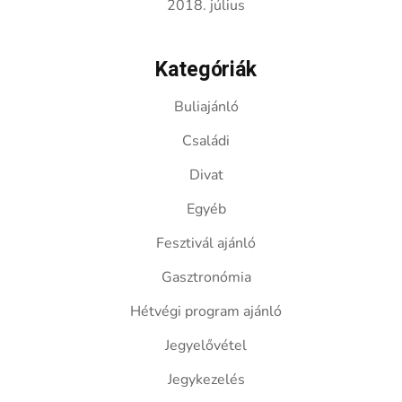
2018. július
Kategóriák
Buliajánló
Családi
Divat
Egyéb
Fesztivál ajánló
Gasztronómia
Hétvégi program ajánló
Jegyelővétel
Jegykezelés