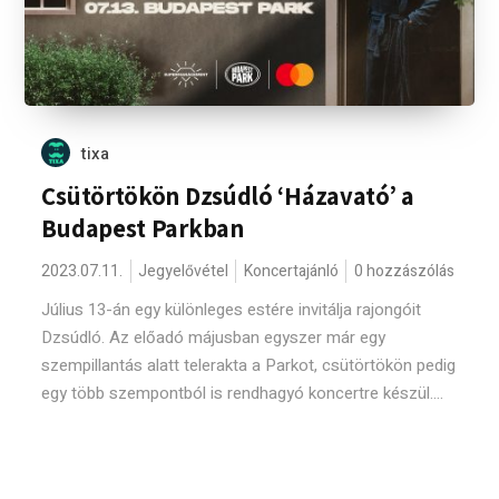
tixa
Csütörtökön Dzsúdló ‘Házavató’ a
Budapest Parkban
2023.07.11.
Jegyelővétel
Koncertajánló
0 hozzászólás
Július 13-án egy különleges estére invitálja rajongóit
Dzsúdló. Az előadó májusban egyszer már egy
szempillantás alatt telerakta a Parkot, csütörtökön pedig
egy több szempontból is rendhagyó koncertre készül....