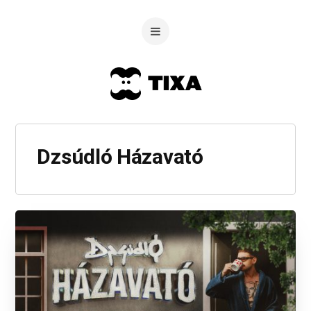
Dzsúdló Házavató