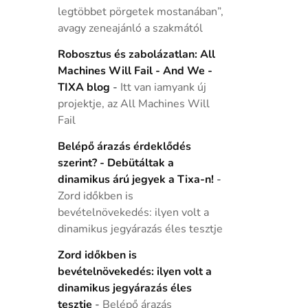
legtöbbet pörgetek mostanában”,
avagy zeneajánló a szakmától
Robosztus és zabolázatlan: All
Machines Will Fail - And We -
TIXA blog
-
Itt van iamyank új
projektje, az All Machines Will
Fail
Belépő árazás érdeklődés
szerint? - Debütáltak a
dinamikus árú jegyek a Tixa-n!
-
Zord időkben is
bevételnövekedés: ilyen volt a
dinamikus jegyárazás éles tesztje
Zord időkben is
bevételnövekedés: ilyen volt a
dinamikus jegyárazás éles
tesztje
-
Belépő árazás