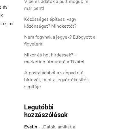
Vibe és adatok a pult mögül: mi
z év
már bent!
ek
Közösséget építesz, vagy
hoz, mi
közönséget? Mindkettőt?
Nem fogynak a jegyek? Elfogyott a
figyelem!
Mikor és hol hirdessek? –
marketing útmutató a Tixától
A postaládából a színpad elé:
hírlevél, mint a jegyértékesítés
segítője
Legutóbbi
hozzászólások
Evelin
-
„Dalok, amiket a