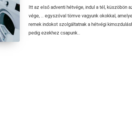
Itt az első adventi hétvége, indul a tél, küszöbön a
vége, ... egyszóval tömve vagyunk okokkal, amely
remek indokot szolgáltatnak a hétvégi kimozdulás
pedig ezekhez csapunk...