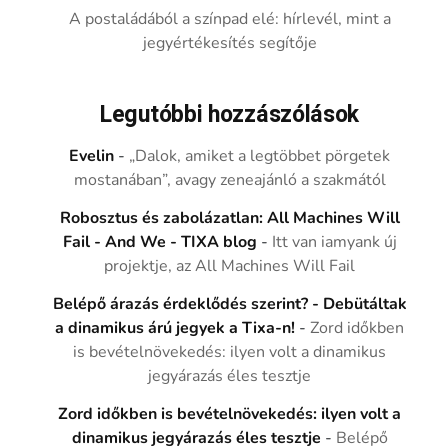
A postaládából a színpad elé: hírlevél, mint a
jegyértékesítés segítője
Legutóbbi hozzászólások
Evelin
-
„Dalok, amiket a legtöbbet pörgetek
mostanában”, avagy zeneajánló a szakmától
Robosztus és zabolázatlan: All Machines Will
Fail - And We - TIXA blog
-
Itt van iamyank új
projektje, az All Machines Will Fail
Belépő árazás érdeklődés szerint? - Debütáltak
a dinamikus árú jegyek a Tixa-n!
-
Zord időkben
is bevételnövekedés: ilyen volt a dinamikus
jegyárazás éles tesztje
Zord időkben is bevételnövekedés: ilyen volt a
dinamikus jegyárazás éles tesztje
-
Belépő