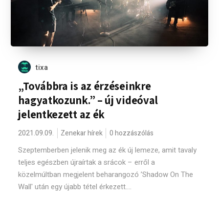
tixa
„Továbbra is az érzéseinkre
hagyatkozunk.” – új videóval
jelentkezett az ék
2021.09.09.
Zenekar hírek
0 hozzászólás
Szeptemberben jelenik meg az ék új lemeze, amit tavaly
teljes egészben újraírtak a srácok – erről a
közelmúltban megjelent beharangozó ’Shadow On The
Wall' után egy újabb tétel érkezett....