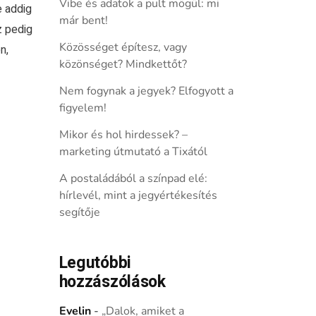
Vibe és adatok a pult mögül: mi
e addig
már bent!
z pedig
Közösséget építesz, vagy
n,
közönséget? Mindkettőt?
Nem fogynak a jegyek? Elfogyott a
figyelem!
Mikor és hol hirdessek? –
marketing útmutató a Tixától
A postaládából a színpad elé:
hírlevél, mint a jegyértékesítés
segítője
Legutóbbi
hozzászólások
Evelin
-
„Dalok, amiket a