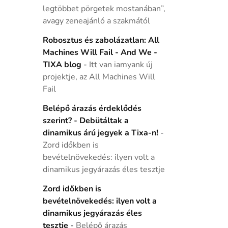
legtöbbet pörgetek mostanában”,
avagy zeneajánló a szakmától
Robosztus és zabolázatlan: All
Machines Will Fail - And We -
TIXA blog
-
Itt van iamyank új
projektje, az All Machines Will
Fail
Belépő árazás érdeklődés
szerint? - Debütáltak a
dinamikus árú jegyek a Tixa-n!
-
Zord időkben is
bevételnövekedés: ilyen volt a
dinamikus jegyárazás éles tesztje
Zord időkben is
bevételnövekedés: ilyen volt a
dinamikus jegyárazás éles
tesztje
-
Belépő árazás