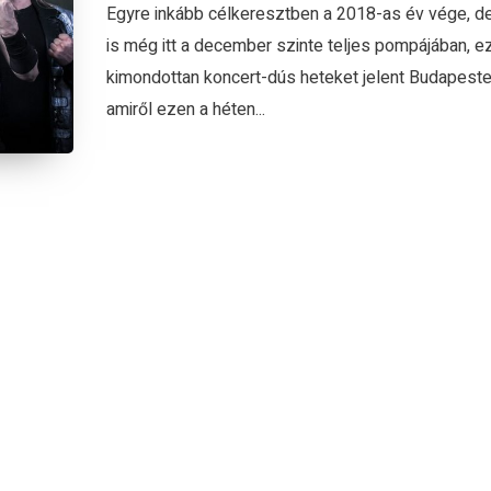
Egyre inkább célkeresztben a 2018-as év vége, d
is még itt a december szinte teljes pompájában, e
kimondottan koncert-dús heteket jelent Budapeste
amiről ezen a héten...