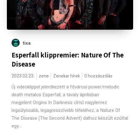
tixa
Esperfall klippremier: Nature Of The
Disease
2023.02.23.
zene
Zenekar hírek
0 hozzászólás
Új videoklippel jelentkezett a fővárosi power/melodic
death metalos Esperfall, a tavaly áprilisban
megjelent Origins In Darkness című nagylemez
legsúlyosabb, legagresszívebb tételéhez, a Nature Of
The Disease (The Second Advent) dalhoz készült ezúttal
egy...