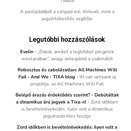
Tixától
A postaládából a színpad elé: hírlevél, mint a
jegyértékesítés segítője
Legutóbbi hozzászólások
Evelin
-
„Dalok, amiket a legtöbbet pörgetek
mostanában”, avagy zeneajánló a szakmától
Robosztus és zabolázatlan: All Machines Will
Fail - And We - TIXA blog
-
Itt van iamyank új
projektje, az All Machines Will Fail
Belépő árazás érdeklődés szerint? - Debütáltak
a dinamikus árú jegyek a Tixa-n!
-
Zord időkben
is bevételnövekedés: ilyen volt a dinamikus
jegyárazás éles tesztje
Zord időkben is bevételnövekedés: ilyen volt a