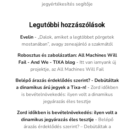
jegyértékesítés segítője
Legutóbbi hozzászólások
Evelin
-
„Dalok, amiket a legtöbbet pörgetek
mostanában”, avagy zeneajánló a szakmától
Robosztus és zabolázatlan: All Machines Will
Fail - And We - TIXA blog
-
Itt van iamyank új
projektje, az All Machines Will Fail
Belépő árazás érdeklődés szerint? - Debütáltak
a dinamikus árú jegyek a Tixa-n!
-
Zord időkben
is bevételnövekedés: ilyen volt a dinamikus
jegyárazás éles tesztje
Zord időkben is bevételnövekedés: ilyen volt a
dinamikus jegyárazás éles tesztje
-
Belépő
árazás érdeklődés szerint? – Debütáltak a