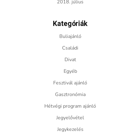
2018. július
Kategóriák
Buliajánló
Családi
Divat
Egyéb
Fesztivál ajánló
Gasztronómia
Hétvégi program ajánló
Jegyelővétel
Jegykezelés