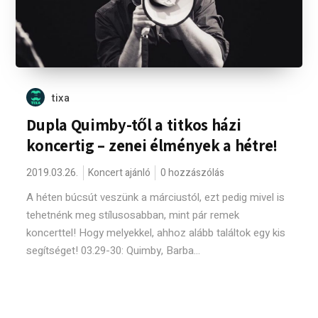
tixa
Dupla Quimby-től a titkos házi
koncertig – zenei élmények a hétre!
2019.03.26.
Koncert ajánló
0 hozzászólás
A héten búcsút veszünk a márciustól, ezt pedig mivel is
tehetnénk meg stílusosabban, mint pár remek
koncerttel! Hogy melyekkel, ahhoz alább találtok egy kis
segítséget! 03.29-30: Quimby, Barba...