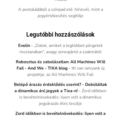
A postaládából a színpad elé: hírlevél, mint a
jegyértékesítés segítője
Legutóbbi hozzászólások
Evelin
-
„Dalok, amiket a legtöbbet pörgetek
mostanában”, avagy zeneajánló a szakmától
Robosztus és zabolázatlan: All Machines Will
Fail - And We - TIXA blog
-
Itt van iamyank új
projektje, az All Machines Will Fail
Belépő árazás érdeklődés szerint? - Debütáltak
a dinamikus árú jegyek a Tixa-n!
-
Zord időkben
is bevételnövekedés: ilyen volt a dinamikus
jegyárazás éles tesztje
Zord időkben is bevételnövekedés: ilyen volt a