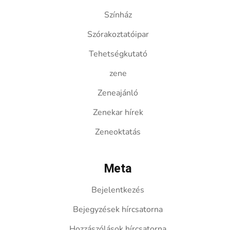
Színház
Szórakoztatóipar
Tehetségkutató
zene
Zeneajánló
Zenekar hírek
Zeneoktatás
Meta
Bejelentkezés
Bejegyzések hírcsatorna
Hozzászólások hírcsatorna