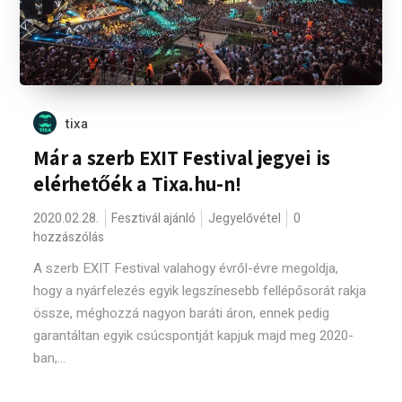
tixa
Már a szerb EXIT Festival jegyei is
elérhetőék a Tixa.hu-n!
2020.02.28.
Fesztivál ajánló
Jegyelővétel
0
hozzászólás
A szerb EXIT Festival valahogy évről-évre megoldja,
hogy a nyárfelezés egyik legszínesebb fellépősorát rakja
össze, méghozzá nagyon baráti áron, ennek pedig
garantáltan egyik csúcspontját kapjuk majd meg 2020-
ban,...