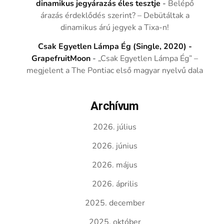
dinamikus jegyárazás éles tesztje
-
Belépő
árazás érdeklődés szerint? – Debütáltak a
dinamikus árú jegyek a Tixa-n!
Csak Egyetlen Lámpa Ég (Single, 2020) -
GrapefruitMoon
-
„Csak Egyetlen Lámpa Ég” –
megjelent a The Pontiac első magyar nyelvű dala
Archívum
2026. július
2026. június
2026. május
2026. április
2025. december
2025. október