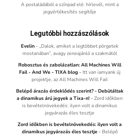
A postaládából a színpad elé: hírlevél, mint a
jegyértékesítés segítője
Legutóbbi hozzászólások
Evelin
-
„Dalok, amiket a legtöbbet pörgetek
mostanában”, avagy zeneajánló a szakmától
Robosztus és zabolázatlan: All Machines Will
Fail - And We - TIXA blog
-
Itt van iamyank új
projektje, az All Machines Will Fail
Belépő árazás érdeklődés szerint? - Debütáltak
a dinamikus árú jegyek a Tixa-n!
-
Zord időkben
is bevételnövekedés: ilyen volt a dinamikus
jegyárazás éles tesztje
Zord időkben is bevételnövekedés: ilyen volt a
dinamikus jegyárazás éles tesztje
-
Belépő