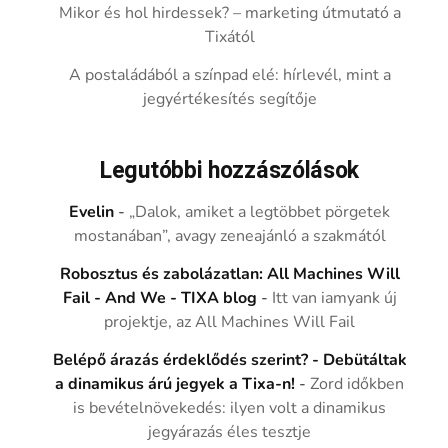
Mikor és hol hirdessek? – marketing útmutató a
Tixától
A postaládából a színpad elé: hírlevél, mint a
jegyértékesítés segítője
Legutóbbi hozzászólások
Evelin
-
„Dalok, amiket a legtöbbet pörgetek
mostanában”, avagy zeneajánló a szakmától
Robosztus és zabolázatlan: All Machines Will
Fail - And We - TIXA blog
-
Itt van iamyank új
projektje, az All Machines Will Fail
Belépő árazás érdeklődés szerint? - Debütáltak
a dinamikus árú jegyek a Tixa-n!
-
Zord időkben
is bevételnövekedés: ilyen volt a dinamikus
jegyárazás éles tesztje