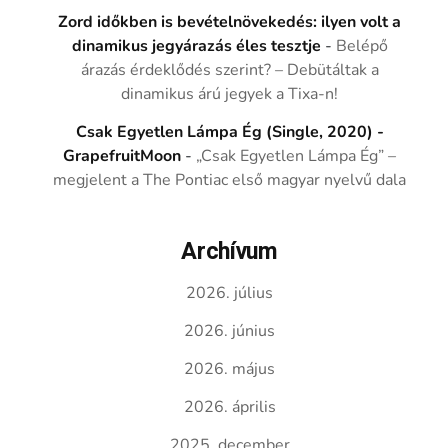
Zord időkben is bevételnövekedés: ilyen volt a
dinamikus jegyárazás éles tesztje
-
Belépő
árazás érdeklődés szerint? – Debütáltak a
dinamikus árú jegyek a Tixa-n!
Csak Egyetlen Lámpa Ég (Single, 2020) -
GrapefruitMoon
-
„Csak Egyetlen Lámpa Ég” –
megjelent a The Pontiac első magyar nyelvű dala
Archívum
2026. július
2026. június
2026. május
2026. április
2025. december