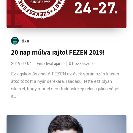
tixa
20 nap múlva rajtol FEZEN 2019!
2019.07.04.
Fesztivál ajánló
0 hozzászólás
Ez egykori őszindító FEZEN az évek során szép lassan
átköltözött a nyár derekára, ráadásul tette ezt olyan
sikerrel, hogy már el sem tudnánk képzelni a július végét
a...