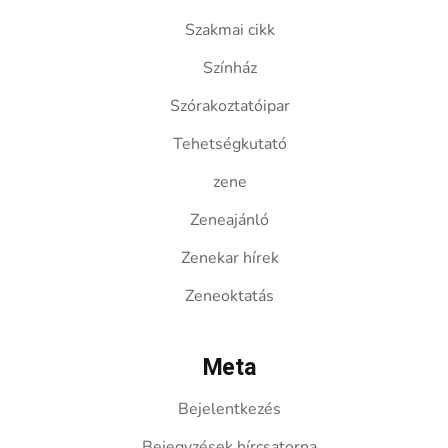
Szakmai cikk
Színház
Szórakoztatóipar
Tehetségkutató
zene
Zeneajánló
Zenekar hírek
Zeneoktatás
Meta
Bejelentkezés
Bejegyzések hírcsatorna