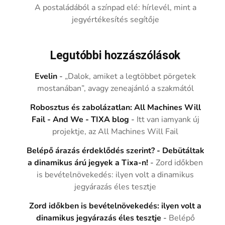
A postaládából a színpad elé: hírlevél, mint a
jegyértékesítés segítője
Legutóbbi hozzászólások
Evelin
-
„Dalok, amiket a legtöbbet pörgetek
mostanában”, avagy zeneajánló a szakmától
Robosztus és zabolázatlan: All Machines Will
Fail - And We - TIXA blog
-
Itt van iamyank új
projektje, az All Machines Will Fail
Belépő árazás érdeklődés szerint? - Debütáltak
a dinamikus árú jegyek a Tixa-n!
-
Zord időkben
is bevételnövekedés: ilyen volt a dinamikus
jegyárazás éles tesztje
Zord időkben is bevételnövekedés: ilyen volt a
dinamikus jegyárazás éles tesztje
-
Belépő