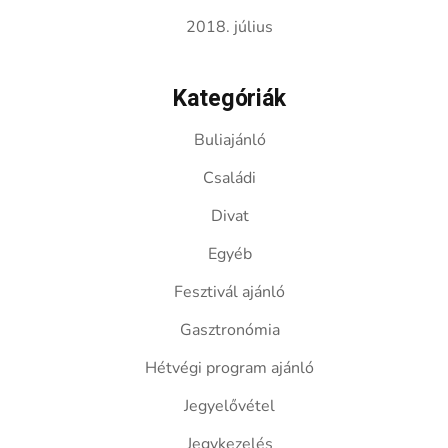
2018. július
Kategóriák
Buliajánló
Családi
Divat
Egyéb
Fesztivál ajánló
Gasztronómia
Hétvégi program ajánló
Jegyelővétel
Jegykezelés