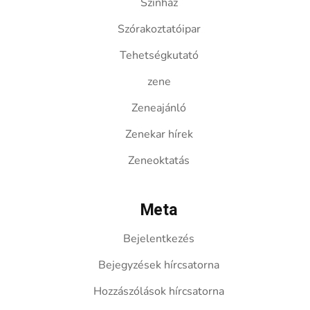
Színház
Szórakoztatóipar
Tehetségkutató
zene
Zeneajánló
Zenekar hírek
Zeneoktatás
Meta
Bejelentkezés
Bejegyzések hírcsatorna
Hozzászólások hírcsatorna