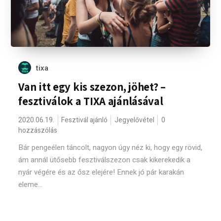
tixa
Van itt egy kis szezon, jöhet? –
fesztiválok a TIXA ajánlásával
2020.06.19.
Fesztivál ajánló
Jegyelővétel
0
hozzászólás
Bár pengeélen táncolt, nagyon úgy néz ki, hogy egy rövid,
ám annál ütősebb fesztiválszezon csak kikerekedik a
nyár végére és az ősz elejére! Ennek jó pár karakán
eleme...