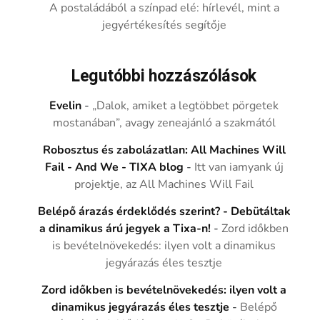
A postaládából a színpad elé: hírlevél, mint a
jegyértékesítés segítője
Legutóbbi hozzászólások
Evelin
-
„Dalok, amiket a legtöbbet pörgetek
mostanában”, avagy zeneajánló a szakmától
Robosztus és zabolázatlan: All Machines Will
Fail - And We - TIXA blog
-
Itt van iamyank új
projektje, az All Machines Will Fail
Belépő árazás érdeklődés szerint? - Debütáltak
a dinamikus árú jegyek a Tixa-n!
-
Zord időkben
is bevételnövekedés: ilyen volt a dinamikus
jegyárazás éles tesztje
Zord időkben is bevételnövekedés: ilyen volt a
dinamikus jegyárazás éles tesztje
-
Belépő