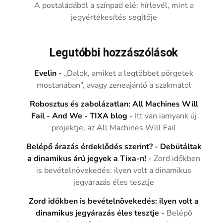
A postaládából a színpad elé: hírlevél, mint a
jegyértékesítés segítője
Legutóbbi hozzászólások
Evelin
-
„Dalok, amiket a legtöbbet pörgetek
mostanában”, avagy zeneajánló a szakmától
Robosztus és zabolázatlan: All Machines Will
Fail - And We - TIXA blog
-
Itt van iamyank új
projektje, az All Machines Will Fail
Belépő árazás érdeklődés szerint? - Debütáltak
a dinamikus árú jegyek a Tixa-n!
-
Zord időkben
is bevételnövekedés: ilyen volt a dinamikus
jegyárazás éles tesztje
Zord időkben is bevételnövekedés: ilyen volt a
dinamikus jegyárazás éles tesztje
-
Belépő