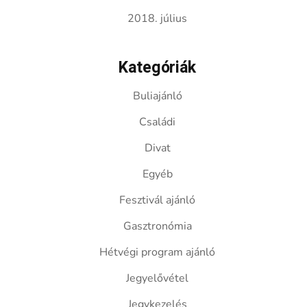
2018. július
Kategóriák
Buliajánló
Családi
Divat
Egyéb
Fesztivál ajánló
Gasztronómia
Hétvégi program ajánló
Jegyelővétel
Jegykezelés