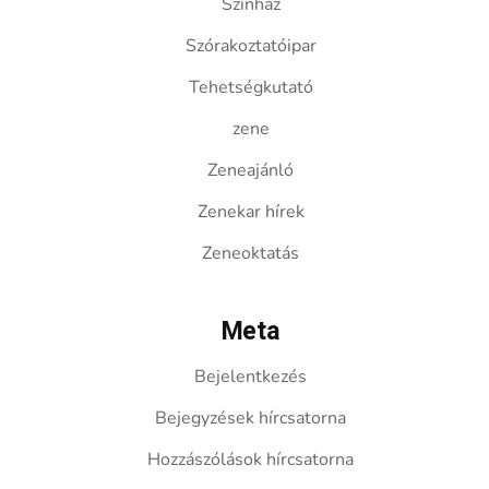
Színház
Szórakoztatóipar
Tehetségkutató
zene
Zeneajánló
Zenekar hírek
Zeneoktatás
Meta
Bejelentkezés
Bejegyzések hírcsatorna
Hozzászólások hírcsatorna