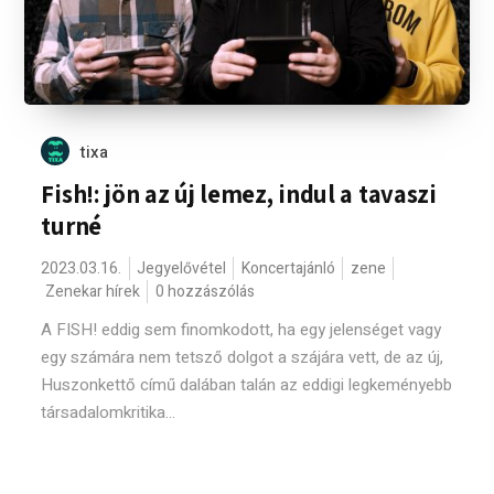
tixa
Fish!: jön az új lemez, indul a tavaszi
turné
2023.03.16.
Jegyelővétel
Koncertajánló
zene
Zenekar hírek
0 hozzászólás
A FISH! eddig sem finomkodott, ha egy jelenséget vagy
egy számára nem tetsző dolgot a szájára vett, de az új,
Huszonkettő című dalában talán az eddigi legkeményebb
társadalomkritika...