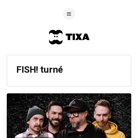
FISH! turné