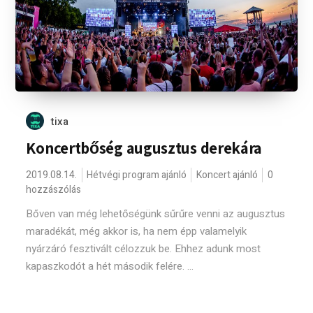
tixa
Koncertbőség augusztus derekára
2019.08.14.
Hétvégi program ajánló
Koncert ajánló
0
hozzászólás
Bőven van még lehetőségünk sűrűre venni az augusztus
maradékát, még akkor is, ha nem épp valamelyik
nyárzáró fesztivált célozzuk be. Ehhez adunk most
kapaszkodót a hét második felére. ...