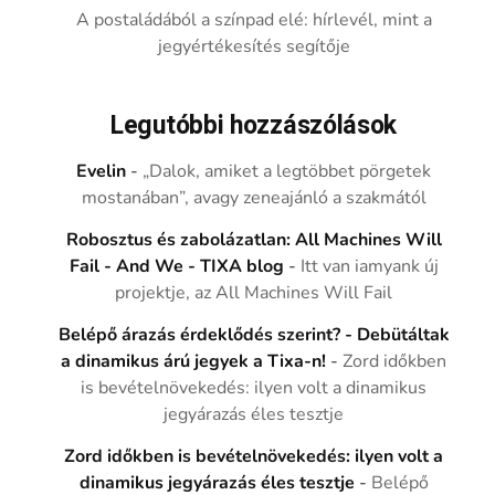
A postaládából a színpad elé: hírlevél, mint a
jegyértékesítés segítője
Legutóbbi hozzászólások
Evelin
-
„Dalok, amiket a legtöbbet pörgetek
mostanában”, avagy zeneajánló a szakmától
Robosztus és zabolázatlan: All Machines Will
Fail - And We - TIXA blog
-
Itt van iamyank új
projektje, az All Machines Will Fail
Belépő árazás érdeklődés szerint? - Debütáltak
a dinamikus árú jegyek a Tixa-n!
-
Zord időkben
is bevételnövekedés: ilyen volt a dinamikus
jegyárazás éles tesztje
Zord időkben is bevételnövekedés: ilyen volt a
dinamikus jegyárazás éles tesztje
-
Belépő