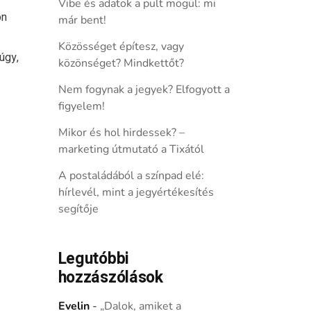
Vibe és adatok a pult mögül: mi
on
már bent!
Közösséget építesz, vagy
úgy,
közönséget? Mindkettőt?
Nem fogynak a jegyek? Elfogyott a
figyelem!
Mikor és hol hirdessek? –
marketing útmutató a Tixától
A postaládából a színpad elé:
hírlevél, mint a jegyértékesítés
segítője
Legutóbbi
hozzászólások
Evelin
-
„Dalok, amiket a