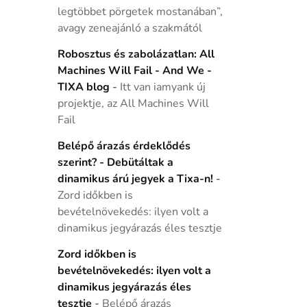
legtöbbet pörgetek mostanában”,
avagy zeneajánló a szakmától
Robosztus és zabolázatlan: All
Machines Will Fail - And We -
TIXA blog
-
Itt van iamyank új
projektje, az All Machines Will
Fail
Belépő árazás érdeklődés
szerint? - Debütáltak a
dinamikus árú jegyek a Tixa-n!
-
Zord időkben is
bevételnövekedés: ilyen volt a
dinamikus jegyárazás éles tesztje
Zord időkben is
bevételnövekedés: ilyen volt a
dinamikus jegyárazás éles
tesztje
-
Belépő árazás