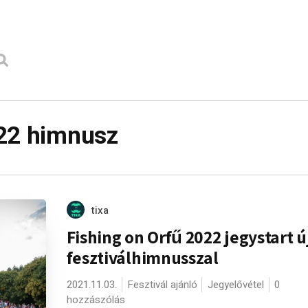
022 himnusz
tixa
Fishing on Orfű 2022 jegystart ú
fesztiválhimnusszal
2021.11.03.
Fesztivál ajánló
Jegyelővétel
0
hozzászólás