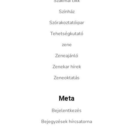
Szakmai cikk
Színház
Szórakoztatóipar
Tehetségkutató
zene
Zeneajánló
Zenekar hírek
Zeneoktatás
Meta
Bejelentkezés
Bejegyzések hírcsatorna