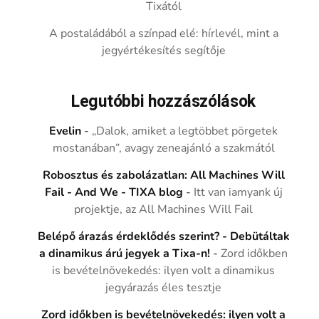
Tixától
A postaládából a színpad elé: hírlevél, mint a
jegyértékesítés segítője
Legutóbbi hozzászólások
Evelin
-
„Dalok, amiket a legtöbbet pörgetek
mostanában”, avagy zeneajánló a szakmától
Robosztus és zabolázatlan: All Machines Will
Fail - And We - TIXA blog
-
Itt van iamyank új
projektje, az All Machines Will Fail
Belépő árazás érdeklődés szerint? - Debütáltak
a dinamikus árú jegyek a Tixa-n!
-
Zord időkben
is bevételnövekedés: ilyen volt a dinamikus
jegyárazás éles tesztje
Zord időkben is bevételnövekedés: ilyen volt a