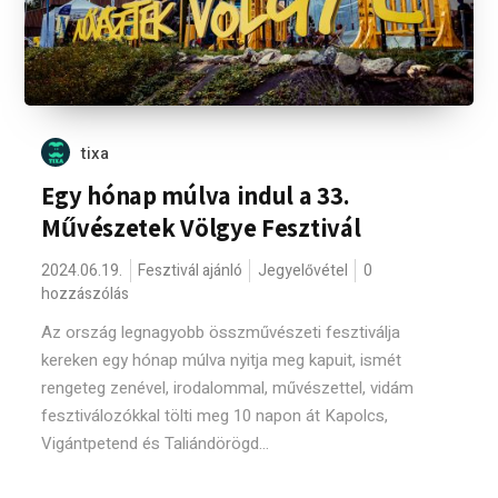
tixa
Egy hónap múlva indul a 33.
Művészetek Völgye Fesztivál
2024.06.19.
Fesztivál ajánló
Jegyelővétel
0
hozzászólás
Az ország legnagyobb összművészeti fesztiválja
kereken egy hónap múlva nyitja meg kapuit, ismét
rengeteg zenével, irodalommal, művészettel, vidám
fesztiválozókkal tölti meg 10 napon át Kapolcs,
Vigántpetend és Taliándörögd...