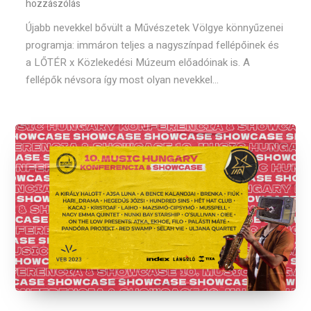
hozzászólás
Újabb nevekkel bővült a Művészetek Völgye könnyűzenei
programja: immáron teljes a nagyszínpad fellépőinek és
a LŐTÉR x Közlekedési Múzeum előadóinak is. A
fellépők névsora így most olyan nevekkel...