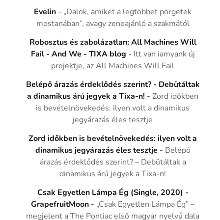
Evelin
-
„Dalok, amiket a legtöbbet pörgetek
mostanában”, avagy zeneajánló a szakmától
Robosztus és zabolázatlan: All Machines Will
Fail - And We - TIXA blog
-
Itt van iamyank új
projektje, az All Machines Will Fail
Belépő árazás érdeklődés szerint? - Debütáltak
a dinamikus árú jegyek a Tixa-n!
-
Zord időkben
is bevételnövekedés: ilyen volt a dinamikus
jegyárazás éles tesztje
Zord időkben is bevételnövekedés: ilyen volt a
dinamikus jegyárazás éles tesztje
-
Belépő
árazás érdeklődés szerint? – Debütáltak a
dinamikus árú jegyek a Tixa-n!
Csak Egyetlen Lámpa Ég (Single, 2020) -
GrapefruitMoon
-
„Csak Egyetlen Lámpa Ég” –
megjelent a The Pontiac első magyar nyelvű dala