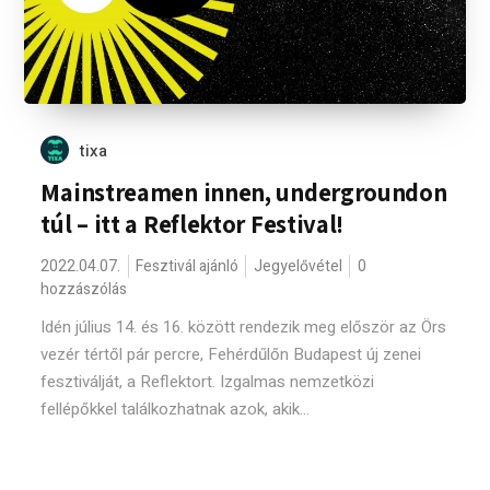
tixa
Mainstreamen innen, undergroundon
túl – itt a Reflektor Festival!
2022.04.07.
Fesztivál ajánló
Jegyelővétel
0
hozzászólás
Idén július 14. és 16. között rendezik meg először az Örs
vezér tértől pár percre, Fehérdűlőn Budapest új zenei
fesztiválját, a Reflektort. Izgalmas nemzetközi
fellépőkkel találkozhatnak azok, akik...