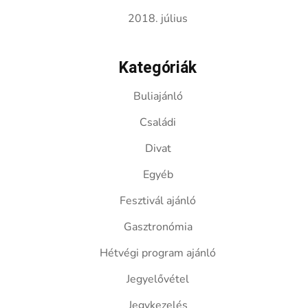
2018. július
Kategóriák
Buliajánló
Családi
Divat
Egyéb
Fesztivál ajánló
Gasztronómia
Hétvégi program ajánló
Jegyelővétel
Jegykezelés