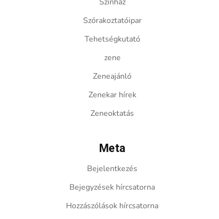
Színház
Szórakoztatóipar
Tehetségkutató
zene
Zeneajánló
Zenekar hírek
Zeneoktatás
Meta
Bejelentkezés
Bejegyzések hírcsatorna
Hozzászólások hírcsatorna