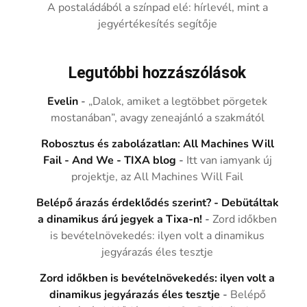
A postaládából a színpad elé: hírlevél, mint a
jegyértékesítés segítője
Legutóbbi hozzászólások
Evelin
-
„Dalok, amiket a legtöbbet pörgetek
mostanában”, avagy zeneajánló a szakmától
Robosztus és zabolázatlan: All Machines Will
Fail - And We - TIXA blog
-
Itt van iamyank új
projektje, az All Machines Will Fail
Belépő árazás érdeklődés szerint? - Debütáltak
a dinamikus árú jegyek a Tixa-n!
-
Zord időkben
is bevételnövekedés: ilyen volt a dinamikus
jegyárazás éles tesztje
Zord időkben is bevételnövekedés: ilyen volt a
dinamikus jegyárazás éles tesztje
-
Belépő