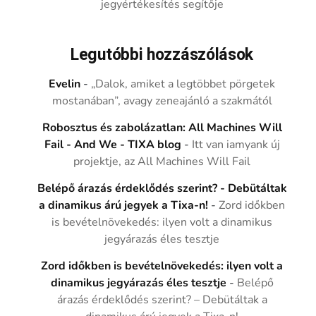
jegyértékesítés segítője
Legutóbbi hozzászólások
Evelin
-
„Dalok, amiket a legtöbbet pörgetek
mostanában”, avagy zeneajánló a szakmától
Robosztus és zabolázatlan: All Machines Will
Fail - And We - TIXA blog
-
Itt van iamyank új
projektje, az All Machines Will Fail
Belépő árazás érdeklődés szerint? - Debütáltak
a dinamikus árú jegyek a Tixa-n!
-
Zord időkben
is bevételnövekedés: ilyen volt a dinamikus
jegyárazás éles tesztje
Zord időkben is bevételnövekedés: ilyen volt a
dinamikus jegyárazás éles tesztje
-
Belépő
árazás érdeklődés szerint? – Debütáltak a