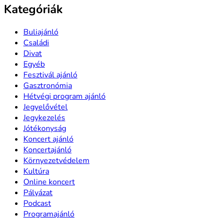
Kategóriák
Buliajánló
Családi
Divat
Egyéb
Fesztivál ajánló
Gasztronómia
Hétvégi program ajánló
Jegyelővétel
Jegykezelés
Jótékonyság
Koncert ajánló
Koncertajánló
Környezetvédelem
Kultúra
Online koncert
Pályázat
Podcast
Programajánló