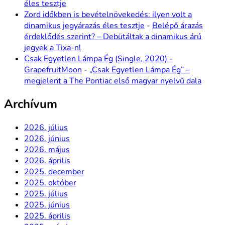
éles tesztje
Zord időkben is bevételnövekedés: ilyen volt a
dinamikus jegyárazás éles tesztje
-
Belépő árazás
érdeklődés szerint? – Debütáltak a dinamikus árú
jegyek a Tixa-n!
Csak Egyetlen Lámpa Ég (Single, 2020) -
GrapefruitMoon
-
„Csak Egyetlen Lámpa Ég” –
megjelent a The Pontiac első magyar nyelvű dala
Archívum
2026. július
2026. június
2026. május
2026. április
2025. december
2025. október
2025. július
2025. június
2025. április