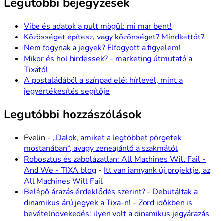
Legutóbbi bejegyzések
Vibe és adatok a pult mögül: mi már bent!
Közösséget építesz, vagy közönséget? Mindkettőt?
Nem fogynak a jegyek? Elfogyott a figyelem!
Mikor és hol hirdessek? – marketing útmutató a
Tixától
A postaládából a színpad elé: hírlevél, mint a
jegyértékesítés segítője
Legutóbbi hozzászólások
Evelin
-
„Dalok, amiket a legtöbbet pörgetek
mostanában”, avagy zeneajánló a szakmától
Robosztus és zabolázatlan: All Machines Will Fail -
And We - TIXA blog
-
Itt van iamyank új projektje, az
All Machines Will Fail
Belépő árazás érdeklődés szerint? - Debütáltak a
dinamikus árú jegyek a Tixa-n!
-
Zord időkben is
bevételnövekedés: ilyen volt a dinamikus jegyárazás