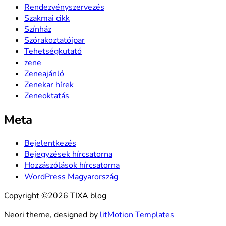
Rendezvényszervezés
Szakmai cikk
Színház
Szórakoztatóipar
Tehetségkutató
zene
Zeneajánló
Zenekar hírek
Zeneoktatás
Meta
Bejelentkezés
Bejegyzések hírcsatorna
Hozzászólások hírcsatorna
WordPress Magyarország
Copyright ©2026 TIXA blog
Neori theme, designed by
litMotion Templates