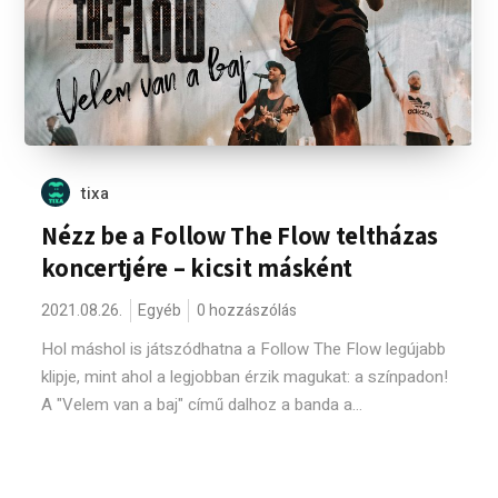
tixa
Nézz be a Follow The Flow teltházas
koncertjére – kicsit másként
2021.08.26.
Egyéb
0 hozzászólás
Hol máshol is játszódhatna a Follow The Flow legújabb
klipje, mint ahol a legjobban érzik magukat: a színpadon!
A "Velem van a baj" című dalhoz a banda a...