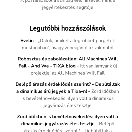
A postaládából a színpad elé: hírlevél, mint a
jegyértékesítés segítője
Legutóbbi hozzászólások
Evelin
-
„Dalok, amiket a legtöbbet pörgetek
mostanában”, avagy zeneajánló a szakmától
Robosztus és zabolázatlan: All Machines Will
Fail - And We - TIXA blog
-
Itt van iamyank új
projektje, az All Machines Will Fail
Belépő árazás érdeklődés szerint? - Debütáltak
a dinamikus árú jegyek a Tixa-n!
-
Zord időkben
is bevételnövekedés: ilyen volt a dinamikus
jegyárazás éles tesztje
Zord időkben is bevételnövekedés: ilyen volt a
dinamikus jegyárazás éles tesztje
-
Belépő
árazás érdeklődés szerint? – Debütáltak a