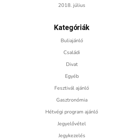
2018. július
Kategóriák
Buliajánló
Családi
Divat
Egyéb
Fesztivál ajánló
Gasztronómia
Hétvégi program ajánló
Jegyelővétel
Jegykezelés