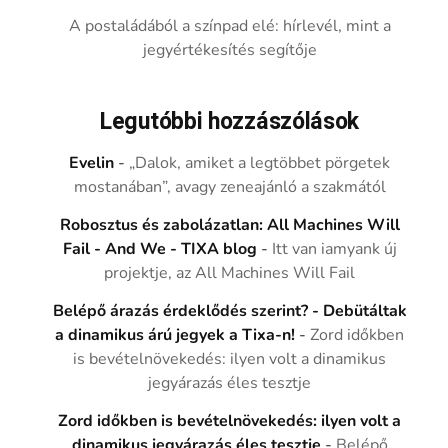
A postaládából a színpad elé: hírlevél, mint a
jegyértékesítés segítője
Legutóbbi hozzászólások
Evelin
-
„Dalok, amiket a legtöbbet pörgetek
mostanában”, avagy zeneajánló a szakmától
Robosztus és zabolázatlan: All Machines Will
Fail - And We - TIXA blog
-
Itt van iamyank új
projektje, az All Machines Will Fail
Belépő árazás érdeklődés szerint? - Debütáltak
a dinamikus árú jegyek a Tixa-n!
-
Zord időkben
is bevételnövekedés: ilyen volt a dinamikus
jegyárazás éles tesztje
Zord időkben is bevételnövekedés: ilyen volt a
dinamikus jegyárazás éles tesztje
-
Belépő