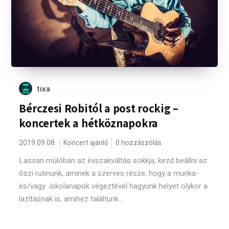
tixa
Bérczesi Robitól a post rockig –
koncertek a hétköznapokra
2019.09.08.
Koncert ajánló
0 hozzászólás
Lassan múlóban az évszakváltás sokkja, kezd beállni az
őszi rutinunk, aminek a szerves része, hogy a munka-
és/vagy iskolanapok végeztével hagyunk helyet olykor a
lazításnak is, amihez találtunk...