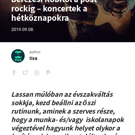
rockig – koncertek a
hétköznapokra
2019.09.08.
author:
tixa
Bérczesi Robitól a post rockig – konce
Lassan múlóban az évszakváltás
sokkja, kezd beállni az őszi
rutinunk, aminek a szerves része,
hogy a munka- és/vagy iskolanapok
végeztével hagyunk helyet olykor a