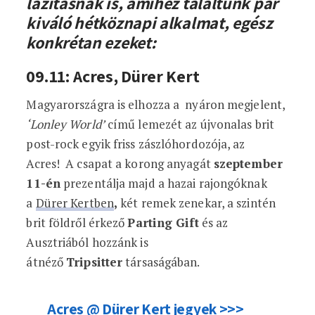
lazításnak is, amihez találtunk pár
kiváló hétköznapi alkalmat, egész
konkrétan ezeket:
09.11: Acres, Dürer Kert
Magyarországra is elhozza a nyáron megjelent,
‘Lonley World’
című lemezét az újvonalas brit
post-rock egyik friss zászlóhordozója, az
Acres! A csapat a korong anyagát
szeptember
11-én
prezentálja majd a hazai rajongóknak
a
Dürer Kertben
,
két remek zenekar, a szintén
brit földről érkező
Parting Gift
és az
Ausztriából hozzánk is
átnéző
Tripsitter
társaságában.
Acres @ Dürer Kert jegyek >>>