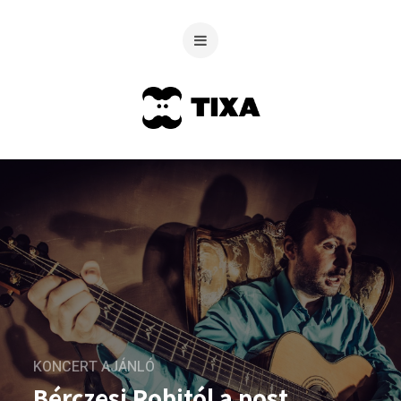
KONCERT AJÁNLÓ
Bérczesi Robitól a post