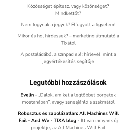
Közösséget építesz, vagy közönséget?
Mindkettőt?
Nem fogynak a jegyek? Elfogyott a figyelem!
Mikor és hol hirdessek? – marketing útmutató a
Tixától
A postaládából a színpad elé: hírlevél, mint a
jegyértékesítés segítője
Legutóbbi hozzászólások
Evelin
-
„Dalok, amiket a legtöbbet pörgetek
mostanában”, avagy zeneajánló a szakmától
Robosztus és zabolázatlan: All Machines Will
Fail - And We - TIXA blog
-
Itt van iamyank új
projektje, az All Machines Will Fail