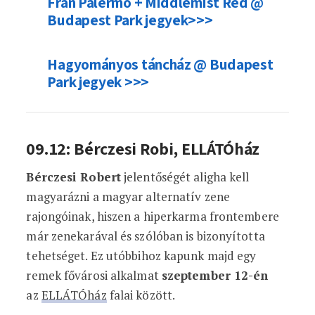
Fran Palermo + Middlemist Red @
Budapest Park jegyek>>>
Hagyományos táncház @ Budapest
Park jegyek >>>
09.12: Bérczesi Robi, ELLÁTÓház
Bérczesi Robert
jelentőségét aligha kell
magyarázni a magyar alternatív zene
rajongóinak, hiszen a hiperkarma frontembere
már zenekarával és szólóban is bizonyította
tehetséget. Ez utóbbihoz kapunk majd egy
remek fővárosi alkalmat
szeptember 12-én
az
ELLÁTÓház
falai között.