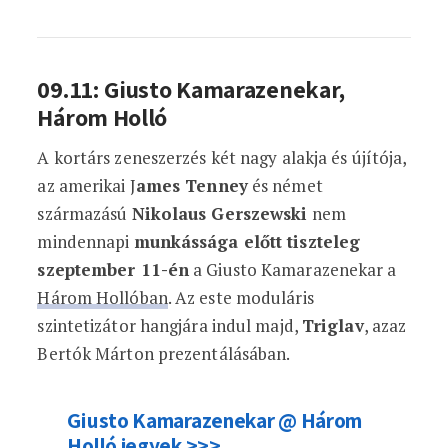
09.11: Giusto Kamarazenekar,
Három Holló
A kortárs zeneszerzés két nagy alakja és újítója,
az amerikai J
ames Tenney
és német
származású
Nikolaus Gerszewski
nem
mindennapi
munkássága előtt tiszteleg
szeptember 11-én
a Giusto Kamarazenekar a
Három Hollóban
. Az este moduláris
szintetizátor hangjára indul majd,
Triglav
, azaz
Bertók Márton prezentálásában.
Giusto Kamarazenekar @ Három
Holló jegyek >>>