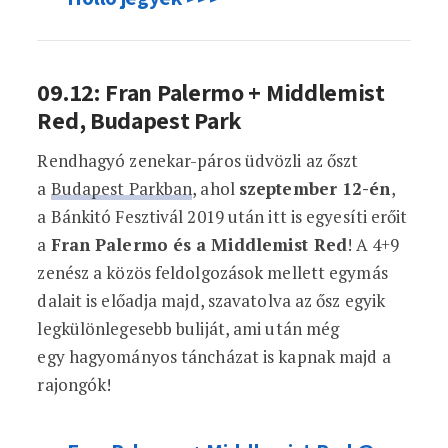
09.12: Fran Palermo + Middlemist
Red, Budapest Park
Rendhagyó zenekar-páros üdvözli az őszt
a
Budapest Parkban
, ahol
szeptember 12-én
,
a Bánkitó Fesztivál 2019 után itt is egyesíti erőit
a
Fran Palermo és a Middlemist Red
! A 4+9
zenész a közös feldolgozások mellett egymás
dalait is előadja majd, szavatolva az ősz egyik
legkülönlegesebb buliját, ami után még
egy hagyományos táncházat is kapnak majd a
rajongók!