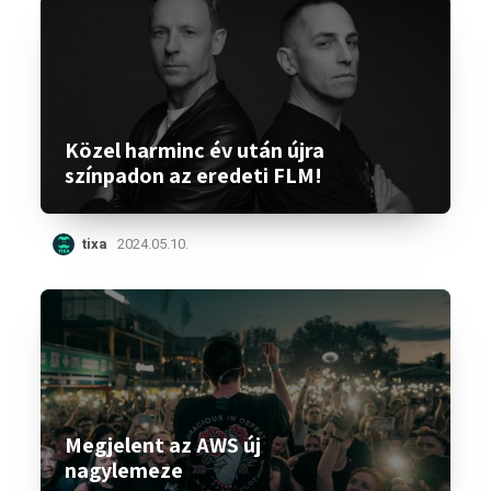
Közel harminc év után újra
színpadon az eredeti FLM!
tixa
2024.05.10.
Megjelent az AWS új
nagylemeze