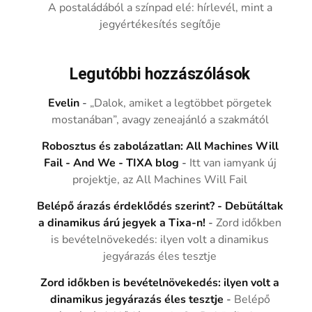
A postaládából a színpad elé: hírlevél, mint a
jegyértékesítés segítője
Legutóbbi hozzászólások
Evelin
-
„Dalok, amiket a legtöbbet pörgetek
mostanában”, avagy zeneajánló a szakmától
Robosztus és zabolázatlan: All Machines Will
Fail - And We - TIXA blog
-
Itt van iamyank új
projektje, az All Machines Will Fail
Belépő árazás érdeklődés szerint? - Debütáltak
a dinamikus árú jegyek a Tixa-n!
-
Zord időkben
is bevételnövekedés: ilyen volt a dinamikus
jegyárazás éles tesztje
Zord időkben is bevételnövekedés: ilyen volt a
dinamikus jegyárazás éles tesztje
-
Belépő