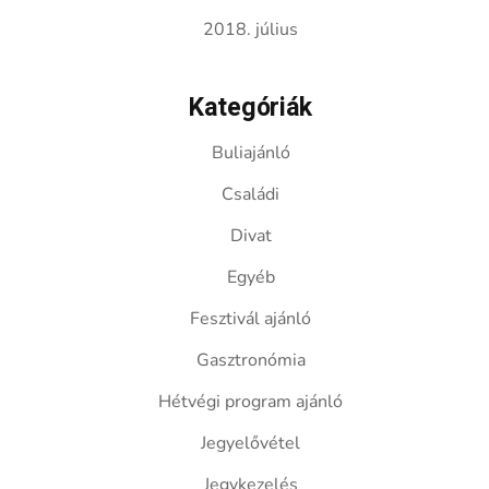
2018. július
Kategóriák
Buliajánló
Családi
Divat
Egyéb
Fesztivál ajánló
Gasztronómia
Hétvégi program ajánló
Jegyelővétel
Jegykezelés