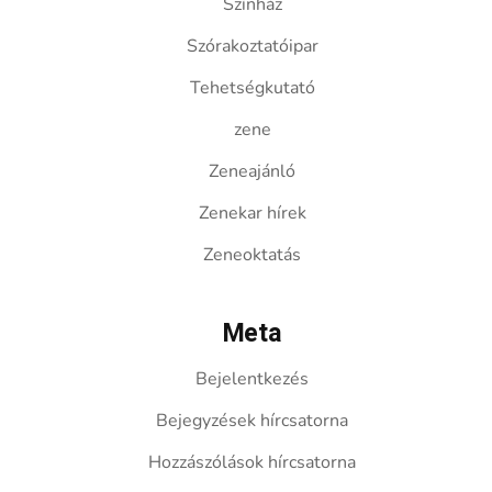
Színház
Szórakoztatóipar
Tehetségkutató
zene
Zeneajánló
Zenekar hírek
Zeneoktatás
Meta
Bejelentkezés
Bejegyzések hírcsatorna
Hozzászólások hírcsatorna