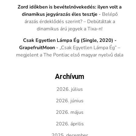
Zord időkben is bevételnövekedés: ilyen volt a
dinamikus jegyárazás éles tesztje
-
Belépő
árazás érdeklődés szerint? – Debütáltak a
dinamikus árú jegyek a Tixa-n!
Csak Egyetlen Lámpa Ég (Single, 2020) -
GrapefruitMoon
-
„Csak Egyetlen Lámpa Ég” –
megjelent a The Pontiac első magyar nyelvű dala
Archívum
2026. július
2026. június
2026. május
2026. április
2025. december