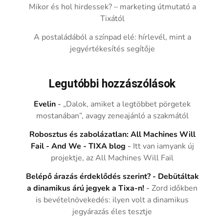
Mikor és hol hirdessek? – marketing útmutató a
Tixától
A postaládából a színpad elé: hírlevél, mint a
jegyértékesítés segítője
Legutóbbi hozzászólások
Evelin
-
„Dalok, amiket a legtöbbet pörgetek
mostanában”, avagy zeneajánló a szakmától
Robosztus és zabolázatlan: All Machines Will
Fail - And We - TIXA blog
-
Itt van iamyank új
projektje, az All Machines Will Fail
Belépő árazás érdeklődés szerint? - Debütáltak
a dinamikus árú jegyek a Tixa-n!
-
Zord időkben
is bevételnövekedés: ilyen volt a dinamikus
jegyárazás éles tesztje