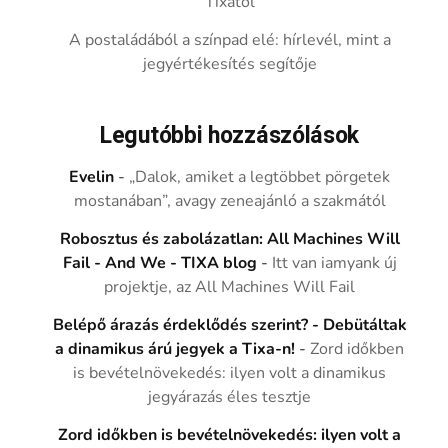
Tixától
A postaládából a színpad elé: hírlevél, mint a
jegyértékesítés segítője
Legutóbbi hozzászólások
Evelin
-
„Dalok, amiket a legtöbbet pörgetek
mostanában”, avagy zeneajánló a szakmától
Robosztus és zabolázatlan: All Machines Will
Fail - And We - TIXA blog
-
Itt van iamyank új
projektje, az All Machines Will Fail
Belépő árazás érdeklődés szerint? - Debütáltak
a dinamikus árú jegyek a Tixa-n!
-
Zord időkben
is bevételnövekedés: ilyen volt a dinamikus
jegyárazás éles tesztje
Zord időkben is bevételnövekedés: ilyen volt a