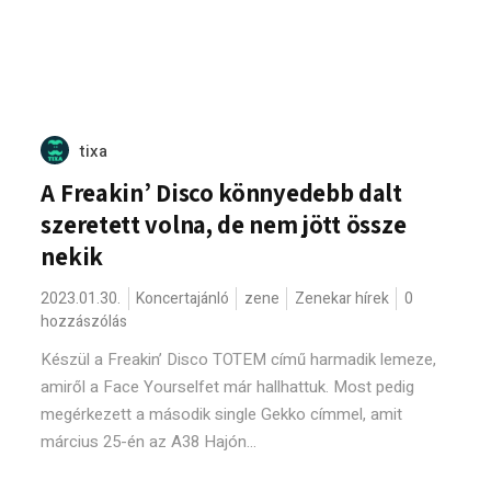
tixa
A Freakin’ Disco könnyedebb dalt
szeretett volna, de nem jött össze
nekik
2023.01.30.
Koncertajánló
zene
Zenekar hírek
0
hozzászólás
Készül a Freakin’ Disco TOTEM című harmadik lemeze,
amiről a Face Yourselfet már hallhattuk. Most pedig
megérkezett a második single Gekko címmel, amit
március 25-én az A38 Hajón...