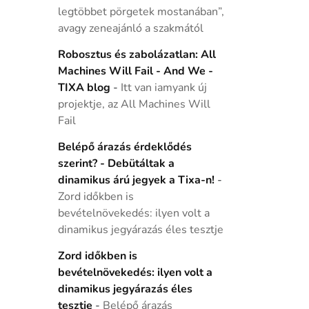
legtöbbet pörgetek mostanában”,
avagy zeneajánló a szakmától
Robosztus és zabolázatlan: All
Machines Will Fail - And We -
TIXA blog
-
Itt van iamyank új
projektje, az All Machines Will
Fail
Belépő árazás érdeklődés
szerint? - Debütáltak a
dinamikus árú jegyek a Tixa-n!
-
Zord időkben is
bevételnövekedés: ilyen volt a
dinamikus jegyárazás éles tesztje
Zord időkben is
bevételnövekedés: ilyen volt a
dinamikus jegyárazás éles
tesztje
-
Belépő árazás