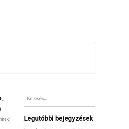
Keresés:
P-
a
Legutóbbi bejegyzések
hírek