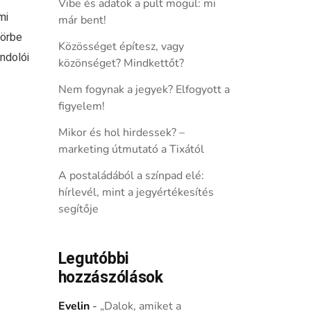
Vibe és adatok a pult mögül: mi
mi
már bent!
görbe
Közösséget építesz, vagy
ondolói
közönséget? Mindkettőt?
Nem fogynak a jegyek? Elfogyott a
figyelem!
Mikor és hol hirdessek? –
marketing útmutató a Tixától
A postaládából a színpad elé:
hírlevél, mint a jegyértékesítés
segítője
Legutóbbi
hozzászólások
Evelin
-
„Dalok, amiket a