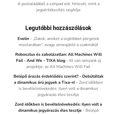
A postaládából a színpad elé: hírlevél, mint a
jegyértékesítés segítője
Legutóbbi hozzászólások
Evelin
-
„Dalok, amiket a legtöbbet pörgetek
mostanában”, avagy zeneajánló a szakmától
Robosztus és zabolázatlan: All Machines Will
Fail - And We - TIXA blog
-
Itt van iamyank új
projektje, az All Machines Will Fail
Belépő árazás érdeklődés szerint? - Debütáltak
a dinamikus árú jegyek a Tixa-n!
-
Zord időkben
is bevételnövekedés: ilyen volt a dinamikus
jegyárazás éles tesztje
Zord időkben is bevételnövekedés: ilyen volt a
dinamikus jegyárazás éles tesztje
-
Belépő