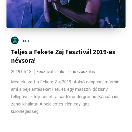
tixa
Teljes a Fekete Zaj Fesztivál 2019-es
névsora!
2019.06.18.
Fesztivál ajánló
0 hozzászólás
Megérkezett a Fekete Zaj 2019 utolsó csapása, mármint
ami a bejelentéseket illeti, és egy masszív dózisnyi
fellépővel kiteljesedett a sástói underground-Kánaán idei
zenei kínálata! A bejelentés élén egy igazi
különlegesség...